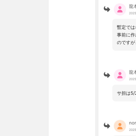
龍
2025
暫定では
事前に作
のですが
龍
2025
サ担は5
no
2025