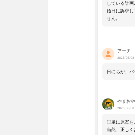
している計画
始日に訴求し
せん。
アーチ
2025/08/08 
日にちが、バ
やまお
2025/08/08 
◎単に原案を
当然、正しく