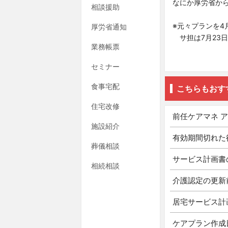
なにか厚労省か
相談援助
※元々プランを4
厚労省通知
サ担は7月23
業務帳票
セミナー
食事宅配
こちらもおす
住宅改修
前任ケアマネ 
施設紹介
有効期間切れた
葬儀相談
サービス計画書
相続相談
介護認定の更新
居宅サービス計
ケアプラン作成