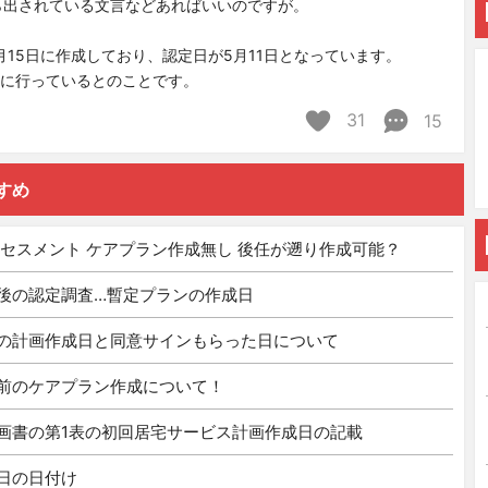
ら出されている文言などあればいいのですが。
月15日に作成しており、認定日が5月11日となっています。
日に行っているとのことです。
31
15
すめ
アセスメント ケアプラン作成無し 後任が遡り作成可能？
後の認定調査…暫定プランの作成日
の計画作成日と同意サインもらった日について
前のケアプラン作成について！
画書の第1表の初回居宅サービス計画作成日の記載
日の日付け