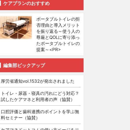
ケアプランのおすすめ
ポータブルトイレの拒
否理由と導入メリット
を振り返る～使う人の
尊厳とQOLに寄り添っ
たポータブルトイレの
提案～<PR>
編集部ピックアップ
厚労省通知vol.1532が発出されました
トイレ・尿器・寝具の汚れにどう対応？
試したケアマネと利用者の声（協賛）
口腔評価と歯科連携のポイントを学ぶ無
料セミナー（協賛）
ケアマネドットコムの使い方ページをリ