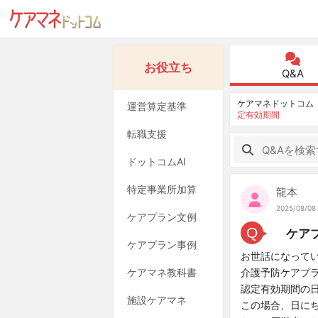
お役立ち
Q&A
ケアマネドットコム
運営算定基準
定有効期間
転職支援
ドットコムAI
特定事業所加算
龍本
2025/08/08
ケアプラン文例
Q
ケアプ
ケアプラン事例
お世話になって
ケアマネ教科書
介護予防ケアプラ
認定有効期間の日
施設ケアマネ
この場合、日に