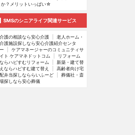
か？メリットいっぱい☆
SMSのシニアライフ関連サービス
介護の相談なら安心介護
|
老人ホーム・
介護施設探しなら安心介護紹介センタ
ー
|
ケアマネージャーのコミュニティサ
イト ケアマネドットコム
|
リフォーム
ならハピすむリフォーム
|
新築・建て替
えならハピすむ建て替え
|
高齢者向け宅
配弁当探しなららいふーど
|
葬儀社・斎
場探しなら安心葬儀