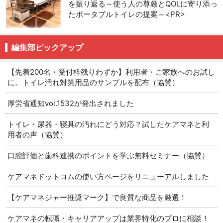
を振り返る～使う人の尊厳とQOLに寄り添っ
たポータブルトイレの提案～<PR>
編集部ピックアップ
【先着200名・受付枠残りわずか】利用者・ご家族へのお試し
に。トイレ汚れ対策用品のサンプルを配布（協賛）
厚労省通知vol.1532が発出されました
トイレ・尿器・寝具の汚れにどう対応？試したケアマネと利
用者の声（協賛）
口腔評価と歯科連携のポイントを学ぶ無料セミナー（協賛）
ケアマネドットコムの使い方ページをリニューアルしました
【ケアマネジャー推奨マーク】で良質な商品を厳選！
ケアマネの転職・キャリアアップは業界特化のプロに相談！