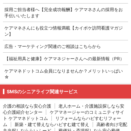
採用ご担当者様へ【完全成功報酬】ケアマネさんの採用をお
手伝いいたします
ケアマネさんにも役立つ情報満載【カイポケ訪問看護マガジ
ン】
広告・マーケティング関連のご相談はこちらから
【福祉用具と健康】ケアマネジャーさんへの最新情報（PR）
ケアマネドットコム会員になりませんか？メリットいっぱい
☆
SMSのシニアライフ関連サービス
介護の相談なら安心介護
|
老人ホーム・介護施設探しなら安
心介護紹介センター
|
ケアマネージャーのコミュニティサイ
ト ケアマネドットコム
|
リフォームならハピすむリフォー
ム
|
新築・建て替えならハピすむ建て替え
|
高齢者向け宅配
弁当探しなららいふーど
|
葬儀社・斎場探しなら安心葬儀