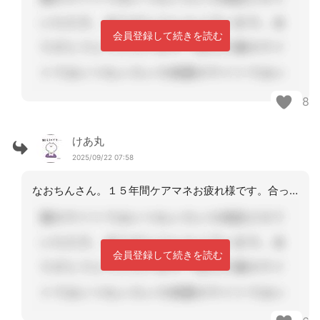
会員登録して続きを読む
8
けあ丸
2025/09/22 07:58
なおちんさん。１５年間ケアマネお疲れ様です。合っているもいないも１５年間してきた
会員登録して続きを読む