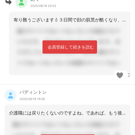
2025/09/18 20:53
有り難うございます💧３日間で顔の肌荒が酷くなり、継続中です。食欲はありませんが、
会員登録して続きを読む
2
パディントン
2025/09/18 19:56
介護職には戻りたくないのですよね。であれば、もう後戻りはできない。前進あるのみと