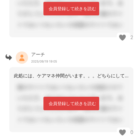
会員登録して続きを読む
2
アーチ
2025/09/19 19:05
此処には、ケアマネ仲間がいます。。。どちらにしても。。。一緒にがんばりましょうね
会員登録して続きを読む
0