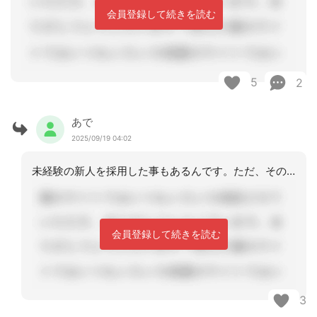
会員登録して続きを読む
5
2
あで
2025/09/19 04:02
未経験の新人を採用した事もあるんです。ただ、その時は規模が今の半分で今はケアマネ
会員登録して続きを読む
3