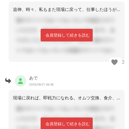
追伸、時々、私もまた現場に戻って、仕事したほうが楽しいかな…なんて考えたり〜
会員登録して続きを読む
2
あで
2025/09/21 06:36
現場に戻れば、即戦力になれる。オムツ交換、食介、移乗、お風呂と今は片言の外人さん
会員登録して続きを読む