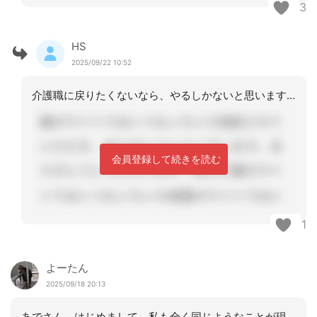
3
HS
2025/09/22 10:52
介護職に戻りたくないなら、やるしかないと思います。私も居宅ケアマネ9年目ですが、
会員登録して続きを読む
1
よーたん
2025/09/18 20:13
あでさん、はじめまして、私も全く同じようなことが現状続いております。私は7月から