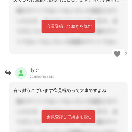
会員登録して続きを読む
2
あで
2025/09/19 12:57
有り難うございます😊見極めって大事ですよね
会員登録して続きを読む