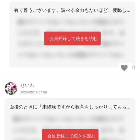
有り難うございます。調べる余力もないほど、疲弊してしまい。明日は頑張れると出社し
会員登録して続きを読む
0
せいわ
2025/09/19 07:06
面接のときに「未経験ですから教育をしっかりしてもらいたいとお話ししましたけど」と
会員登録して続きを読む