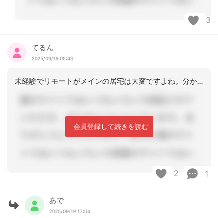
3
てるん
2025/09/19 05:43
未経験でリモートがメインの居宅は大変ですよね。分からないことは自分で調べるか、地
会員登録して続きを読む
2
1
あで
2025/09/19 17:04