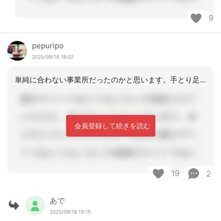
9
pepuripo
2025/09/18 19:02
単純に合わない事業所だったのかと思います。手とり足とり教えてくれる事業所もありま
会員登録して続きを読む
19
2
あで
2025/09/18 19:15