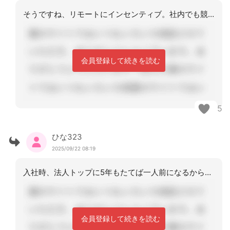
そうですね、リモートにインセンティブ。社内でも競争、取り合いになって僻み妬み嫉み
会員登録して続きを読む
5
ひな323
2025/09/22 08:19
入社時、法人トップに5年もたてば一人前になるからと、入ってチンプンでしたが、5年
会員登録して続きを読む