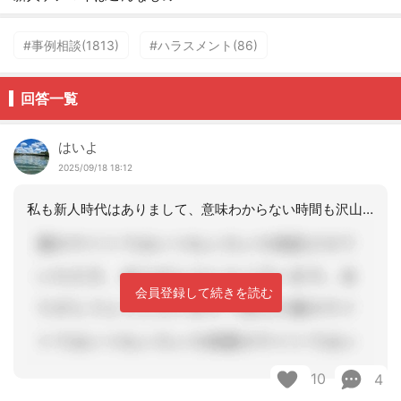
#事例相談(1813)
#ハラスメント(86)
回答一覧
はいよ
2025/09/18 18:12
私も新人時代はありまして、意味わからない時間も沢山過ごしましたが、、、。自事業所
会員登録して続きを読む
10
4