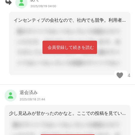
2025/09/19 04:00
インセンティブの会社なので、社内でも競争。利用者のニーズ聞いて調整するだけじゃな
会員登録して続きを読む
4
退会済み
2025/09/18 21:44
少し見込みが甘かったのかなと。ここでの投稿を見ていると、フル出勤の事務所でも新人