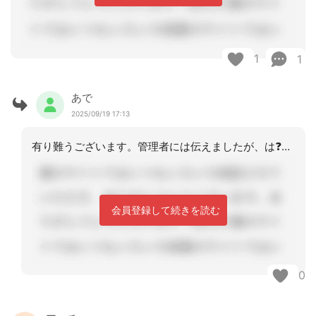
1
1
あで
2025/09/19 17:13
有り難うございます。管理者には伝えましたが、は❓みたいな反応で、寄り添う所か傷口
会員登録して続きを読む
0