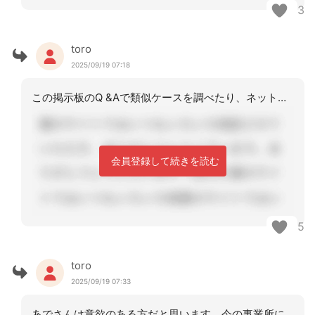
3
toro
2025/09/19 07:18
この掲示板のQ &Aで類似ケースを調べたり、ネットで知識収集です。経験の蓄積しか
会員登録して続きを読む
5
toro
2025/09/19 07:33
あでさんは意欲のある方だと思います。今の事業所にこだわる必要も無いと思います。無