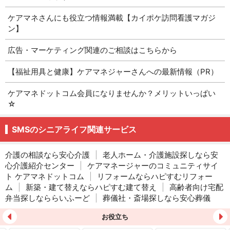
ケアマネさんにも役立つ情報満載【カイポケ訪問看護マガジ
ン】
広告・マーケティング関連のご相談はこちらから
【福祉用具と健康】ケアマネジャーさんへの最新情報（PR）
ケアマネドットコム会員になりませんか？メリットいっぱい
☆
SMSのシニアライフ関連サービス
介護の相談なら安心介護
|
老人ホーム・介護施設探しなら安
心介護紹介センター
|
ケアマネージャーのコミュニティサイ
ト ケアマネドットコム
|
リフォームならハピすむリフォー
ム
|
新築・建て替えならハピすむ建て替え
|
高齢者向け宅配
弁当探しなららいふーど
|
葬儀社・斎場探しなら安心葬儀
お役立ち