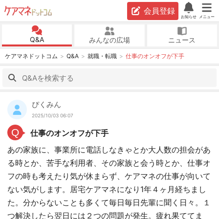
会員登録
お知らせ
メニュー
Q&A
みんなの広場
ニュース
ケアマネドットコム
Q&A
就職・転職
仕事のオンオフが下手
ぴくみん
2025/10/03 06:07
Q
仕事のオンオフが下手
あの家族に、事業所に電話しなきゃとか大人数の担会があ
る時とか、苦手な利用者、その家族と会う時とか、仕事オ
フの時も考えたり気が休まらず、ケアマネの仕事が向いて
ない気がします。居宅ケアマネになり1年４ヶ月経ちまし
た。分からないことも多くて毎日毎日先輩に聞く日々。１
つ解決したら翌日には２つの問題が発生。疲れ果ててま