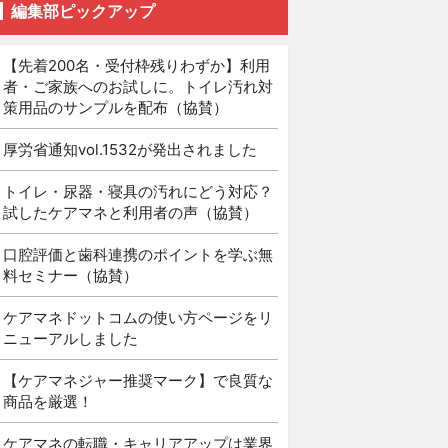
編集部ピックアップ
【先着200名・受付枠残りわずか】利用
者・ご家族へのお試しに。トイレ汚れ対
策用品のサンプルを配布（協賛）
厚労省通知vol.1532が発出されました
トイレ・尿器・寝具の汚れにどう対応？
試したケアマネと利用者の声（協賛）
口腔評価と歯科連携のポイントを学ぶ無
料セミナー（協賛）
ケアマネドットコムの使い方ページをリ
ニューアルしました
【ケアマネジャー推奨マーク】で良質な
商品を厳選！
ケアマネの転職・キャリアアップは業界