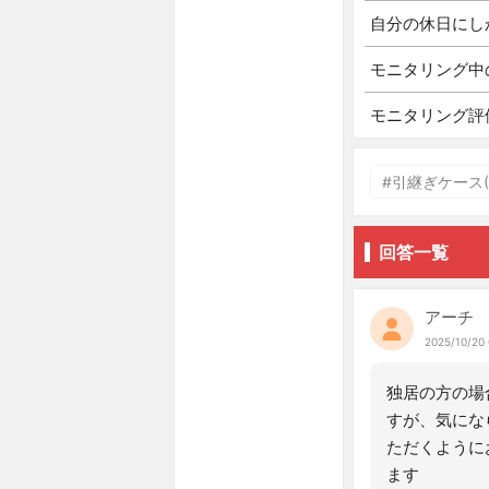
自分の休日にし
モニタリング中
モニタリング評
#引継ぎケース(2
回答一覧
アーチ
2025/10/20 
独居の方の場
すが、気にな
ただくように
ます