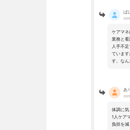
ば
2025
ケアマネ
業務と看
人手不足
ています
す。なん
あ
2025
体調に気
1人ケア
負担を減