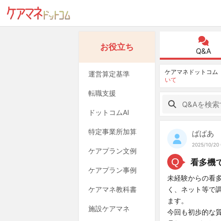
お役立ち
Q&A
ケアマネドットコム
運営算定基準
いて
転職支援
ドットコムAI
特定事業所加算
ばばあ
2025/10/20 
ケアプラン文例
Q
看多機
ケアプラン事例
未経験からの看
ケアマネ教科書
く、ネット等で
ます。
施設ケアマネ
今回も初歩的な