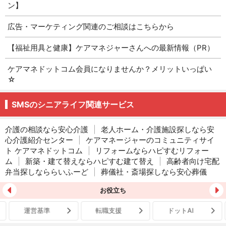
ン】
広告・マーケティング関連のご相談はこちらから
【福祉用具と健康】ケアマネジャーさんへの最新情報（PR）
ケアマネドットコム会員になりませんか？メリットいっぱい
☆
SMSのシニアライフ関連サービス
介護の相談なら安心介護
|
老人ホーム・介護施設探しなら安
心介護紹介センター
|
ケアマネージャーのコミュニティサイ
ト ケアマネドットコム
|
リフォームならハピすむリフォー
ム
|
新築・建て替えならハピすむ建て替え
|
高齢者向け宅配
弁当探しなららいふーど
|
葬儀社・斎場探しなら安心葬儀
お役立ち
運営基準
転職支援
ドットAI