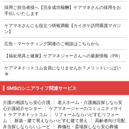
採用ご担当者様へ【完全成功報酬】ケアマネさんの採用をお
手伝いいたします
ケアマネさんにも役立つ情報満載【カイポケ訪問看護マガジ
ン】
広告・マーケティング関連のご相談はこちらから
【福祉用具と健康】ケアマネジャーさんへの最新情報（PR）
ケアマネドットコム会員になりませんか？メリットいっぱい
☆
SMSのシニアライフ関連サービス
介護の相談なら安心介護
|
老人ホーム・介護施設探しなら安
心介護紹介センター
|
ケアマネージャーのコミュニティサイ
ト ケアマネドットコム
|
リフォームならハピすむリフォー
ム
|
新築・建て替えならハピすむ建て替え
|
高齢者向け宅配
弁当探しなららいふーど
|
葬儀社・斎場探しなら安心葬儀