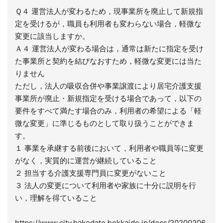
Ｑ４ 運営法人が変わるため，現事業所を廃止して新規指
定を受けるが，職員も利用者も変わらない場合，軽微な
変更に該当しますか。
Ａ４ 運営法人が変わる場合は，通常は新たに指定を受け
た事業所と契約を結びなおすため，軽微な変更には当た
りません
ただし，法人の吸収合併や事業譲渡により居宅介護支援
事業所が廃止・新規指定を受ける場合であって，以下の
要件をすべて満たす場合のみ，利用者の希望による「軽
微な変更」に準じるものとして取り扱うことができま
す。
１ 事業を承継する前後において，利用者や職員等に変更
がなく，実質的に運営が継続していること
２ 担当する介護支援専門員に変更がないこと
３ 法人の変更について利用者や家族に十分に説明を行
い，理解を得ていること
https://www.city.hakodate.hokkaido.jp/docs/20200206