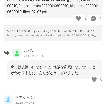
00019/file_contents/2020020600019_hk_docs_202002
0600019_files_02_07.pdf
2
1
%PDF-1.7 % 35 0 obj <> endobj 53 0 obj <>/Filter/FlateDecode/ID[<60DE2DE3097E5F03F875DADD6A963083>]/Index[35 41]/Info 34 0 R/Length 87/Prev 243255/Root 36 0 R/Size 76/Type/XRef/W[1 2 1]>>stream hbbd``b`$C@{ HD qW c ^R"AVa " :HG $Z12100Қx @ tD endstream endobj startxref 0 %%EOF 75 0 obj <>stream hb```"ge& 1ǆ/lu%Rd|V- IU>yfۧ5oNҒu CGG0Sl$ض' ^x*l\2Bg0`bo?}A+ڎ\+EH3 @ ܦ. endstream endobj 36 0 obj <> endobj 37 0 obj <>/Rotate 0/Type/Page>> endobj 38 0 obj <>/Font<>/ProcSet[/PDF/Text/ImageB/ImageC/ImageI]>>/Subtype/Form/Type/XObject>>stream HMk1st5j $B!$>搿_Ɛ6YY{;jb+`z 5C\40=[yXTa>%Y#r* 20ïJ<^+R4U[U woM-΀A!{{ J.lt=J @Yf舌֌5J,S=Yifur HF$ːMd?8-= Q3޾=Ky֬(.H[a./6`#|`%5Ɍ/60ix&XzWs$L]Ŀ097$2[Fsn$RΥRzyg2"ϒB5ܛC`>=U¬j7-֍ -Kֵ#$- w endstream endobj 39 0 obj <>stream x`y￙ݙٝٷHzdْ,MmYm! I1&1i !@!T.@% iӦm%7y'̬p(9s7gsll D0`s枺Ǯ[G{: 5 =k}K=+k7' 7~Ľxc /z7orh187 n?W?=p; 8:iY_w\S p_Dp-^;t|e };Ow~˿/ڏܲxxk`Yۀ@z >[quϡ8<4ů>H!}[{q!zltbrgDv3񡱿_p?e>mw ϧ󁵽KPXW>8|GӮg`1}g;,׿9ò˹, Wzu3J;Z8Ak;xG-N^~Q7uޑgY9<>lKB^/by]?O>O+~m]AAAAAAAAAAAo罐BAAA\w 8_j '|ڂ ޚПB>AAAm ϸX">b< ުpCGAAAAAAAAAAAGHAAAAAAAAր}xsA>(ǃR@AAAAq! BڇOAAAAAAl~ B8081c࿌Ga'fy|?|swc4*հ+d`͍&0-`v[\c`>a^ۚmcv6/+~m v6wg+`cNؽ,7a2s09WC08ec{o9{0|yo5ߙb(\g^ q8#sF̜G#02X¼ *0ͼƮ1O̷Õo7͓03#~pQOؽr:8k^ǧw' |y#xؼ N
https://www.city.hakodate.hokkaido.jp/docs/2020020600019/file_contents/2020020600019_hk_docs_2020020600019_files_02_07.pdf
ルパン
2025/11/07 10:55
全て新規扱いになるので、軽微な変更にならないこと
がわかりました。ありがとうございました。
0
ケアマネくん
2025/11/07 09:27