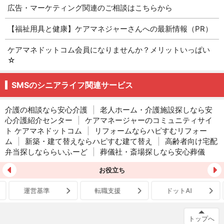
広告・マーケティング関連のご相談はこちらから
【福祉用具と健康】ケアマネジャーさんへの最新情報（PR）
ケアマネドットコム会員になりませんか？メリットいっぱい
☆
SMSのシニアライフ関連サービス
介護の相談なら安心介護
|
老人ホーム・介護施設探しなら安
心介護紹介センター
|
ケアマネージャーのコミュニティサイ
ト ケアマネドットコム
|
リフォームならハピすむリフォー
ム
|
新築・建て替えならハピすむ建て替え
|
高齢者向け宅配
弁当探しなららいふーど
|
葬儀社・斎場探しなら安心葬儀
お役立ち
運営基準
転職支援
ドットAI
トップへ