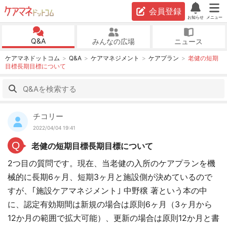
会員登録
お知らせ
メニュー
Q&A
みんなの広場
ニュース
ケアマネドットコム
Q&A
ケアマネジメント
ケアプラン
老健の短期
目標長期目標について
チコリー
2022/04/04 19:41
Q
老健の短期目標長期目標について
2つ目の質問です。現在、当老健の入所のケアプランを機
械的に長期6ヶ月、短期3ヶ月と施設側が決めているので
すが、｢施設ケアマネジメント｣ 中野穣 著という本の中
に、認定有効期間は新規の場合は原則6ヶ月（3ヶ月から
12か月の範囲で拡大可能）、更新の場合は原則12か月と書