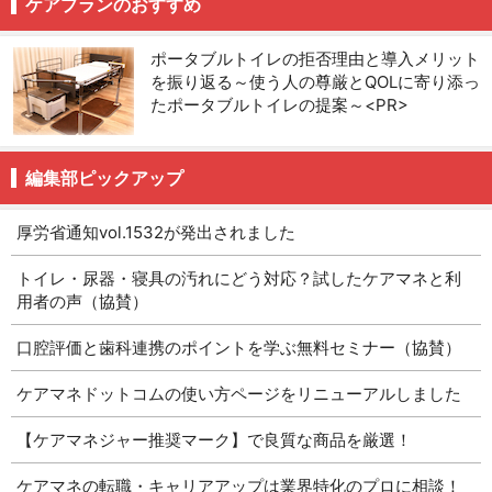
ケアプランのおすすめ
ポータブルトイレの拒否理由と導入メリット
を振り返る～使う人の尊厳とQOLに寄り添っ
たポータブルトイレの提案～<PR>
編集部ピックアップ
厚労省通知vol.1532が発出されました
トイレ・尿器・寝具の汚れにどう対応？試したケアマネと利
用者の声（協賛）
口腔評価と歯科連携のポイントを学ぶ無料セミナー（協賛）
ケアマネドットコムの使い方ページをリニューアルしました
【ケアマネジャー推奨マーク】で良質な商品を厳選！
ケアマネの転職・キャリアアップは業界特化のプロに相談！