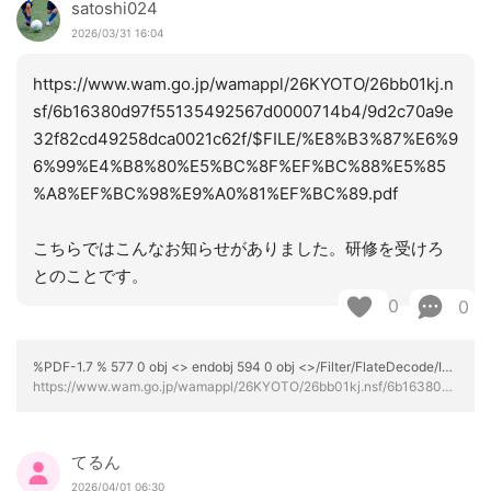
satoshi024
2026/03/31 16:04
https://www.wam.go.jp/wamappl/26KYOTO/26bb01kj.n
sf/6b16380d97f55135492567d0000714b4/9d2c70a9e
32f82cd49258dca0021c62f/$FILE/%E8%B3%87%E6%9
6%99%E4%B8%80%E5%BC%8F%EF%BC%88%E5%85
%A8%EF%BC%98%E9%A0%81%EF%BC%89.pdf
こちらではこんなお知らせがありました。研修を受けろ
とのことです。
0
0
%PDF-1.7 % 577 0 obj <> endobj 594 0 obj <>/Filter/FlateDecode/ID[<646E75066E061440A3B7CBC43AC72D09>]/Index[577 39]/Info 576 0 R/Length 93/Prev 401882/Root 578 0 R/Size 616/Type/XRef/W[1 3 1]>>stream hbbd```b``fM iX$DHj0[I$DrtEA$M$_쫹" LL00ҕ[ G endstream endobj startxref 0 %%EOF 615 0 obj <>stream hb```d````a``hfd@ AfV8A b9W}]96C7%[Rh C K30?ۤXd&2kBD'p333a4P-Ha``]~F>l*27c {@A -6PU H4 endstream endobj 578 0 obj <>/Metadata 40 0 R/Outlines 104 0 R/Pages 575 0 R/StructTreeRoot 105 0 R/Type/Catalog>> endobj 579 0 obj <>/MediaBox[0 0 595.32 841.92]/Parent 575 0 R/Resources<>/Font<>/ProcSet[/PDF/Text/ImageB/ImageC/ImageI]>>/Rotate 0/StructParents 0/Tabs/S/Type/Page>> endobj 580 0 obj <>stream hUkk0+cҕN`iGӭn%Ķ3+y9Haغ{=OHjVP|uj\\ĀZԺ@"7@ =չ% gaEiM] >W=mך^Kͦ1`y k0hSDgdV.]։C%H` "x^#X?Kv;{ {vP~Լ@Q:m}Ҭz/Zqoms92Rg"."zU'1 @DmRROF[v{̠6LhFr{<)|{Ӛe/\zeΏKxP*v(:ťv 'eRL}p0 +tzo!r#:Зt鳪Hpz$o'z ã Cň`MqxQw-(dz;lW3}ú. fN4 Lı,iXE6(`UYL#Xal_cxP%=4!bWl>Ka0^7z8z%E4CQpM!G3GCrҜ+,ͷ'dKk()9q!o
https://www.wam.go.jp/wamappl/26KYOTO/26bb01kj.nsf/6b16380d97f55135492567d0000714b4/9d2c70a9e32f82cd49258dca0021c62f/$FILE/%E8%B3%87%E6%96%99%E4%B8%80%E5%BC%8F%EF%BC%88%E5%85%A8%EF%BC%98%E9%A0%81%EF%BC%89.pdf
てるん
2026/04/01 06:30