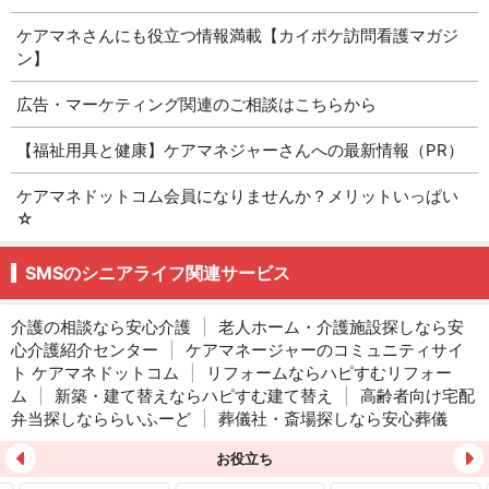
ケアマネさんにも役立つ情報満載【カイポケ訪問看護マガジ
ン】
広告・マーケティング関連のご相談はこちらから
【福祉用具と健康】ケアマネジャーさんへの最新情報（PR）
ケアマネドットコム会員になりませんか？メリットいっぱい
☆
SMSのシニアライフ関連サービス
介護の相談なら安心介護
|
老人ホーム・介護施設探しなら安
心介護紹介センター
|
ケアマネージャーのコミュニティサイ
ト ケアマネドットコム
|
リフォームならハピすむリフォー
ム
|
新築・建て替えならハピすむ建て替え
|
高齢者向け宅配
弁当探しなららいふーど
|
葬儀社・斎場探しなら安心葬儀
お役立ち