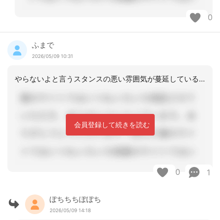
0
ふまで
2026/05/09 10:31
やらないよと言うスタンスの悪い雰囲気が蔓延しているんでしょうね上手く立ち回れるよ
会員登録して続きを読む
0
1
ぽちちちぽぽち
2026/05/09 14:18