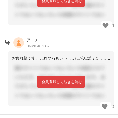
会員登録して続きを読む
1
アーチ
2026/05/09 16:35
お疲れ様です。これからもいっしょにがんばりましょう
会員登録して続きを読む
0