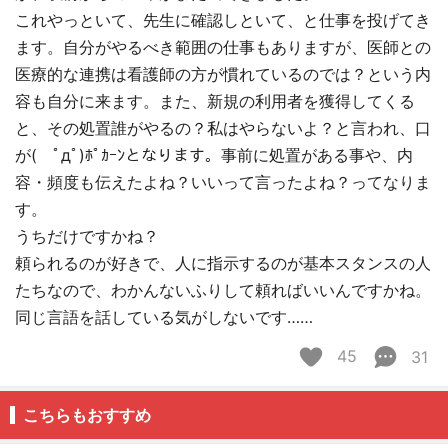
これやっといて、先生に確認しといて、と仕事を投げてき
ます。自分がやるべき範囲の仕事もありますが、医師との
医療的な連携は看護師の方が慣れているのでは？という内
容も自分に来ます。また、新規の利用者を獲得してくる
と、その処置誰がやるの？私はやらないよ？と言われ、口
が( ﾟдﾟ)ﾎﾟｶｰﾝとなります。事前に処置がある事や、内
容・頻度も伝えたよね？いいって言ったよね？ってなりま
す。
うちだけですかね？
頼られるのが好きで、人に指示するのが基本スタンスの人
たちなので、わかんないふりして頼ればいいんですかね。
同じ言語を話している気がしないです……
45
31
こちらもおすすめ