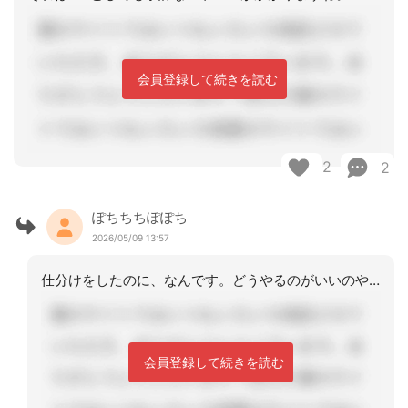
会員登録して続きを読む
2
2
ぽちちちぽぽち
2026/05/09 13:57
仕分けをしたのに、なんです。どうやるのがいいのやら、と悩んでます。
会員登録して続きを読む