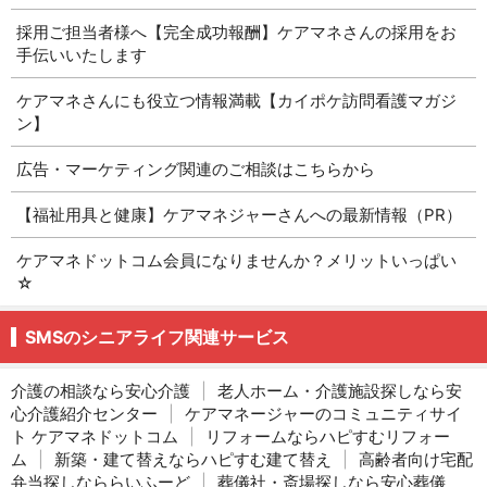
採用ご担当者様へ【完全成功報酬】ケアマネさんの採用をお
手伝いいたします
ケアマネさんにも役立つ情報満載【カイポケ訪問看護マガジ
ン】
広告・マーケティング関連のご相談はこちらから
【福祉用具と健康】ケアマネジャーさんへの最新情報（PR）
ケアマネドットコム会員になりませんか？メリットいっぱい
☆
SMSのシニアライフ関連サービス
介護の相談なら安心介護
|
老人ホーム・介護施設探しなら安
心介護紹介センター
|
ケアマネージャーのコミュニティサイ
ト ケアマネドットコム
|
リフォームならハピすむリフォー
ム
|
新築・建て替えならハピすむ建て替え
|
高齢者向け宅配
弁当探しなららいふーど
|
葬儀社・斎場探しなら安心葬儀