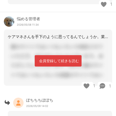
1
悩める管理者
2026/05/08 11:34
ケアマネさんを手下のように思ってるんでしょうか。業務内容、標準作業時間をエクセル
会員登録して続きを読む
1
1
ぽちちちぽぽち
2026/05/09 14:02