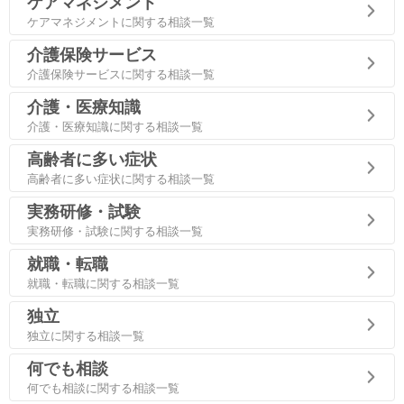
ケアマネジメント
ケアマネジメントに関する相談一覧
介護保険サービス
介護保険サービスに関する相談一覧
介護・医療知識
介護・医療知識に関する相談一覧
高齢者に多い症状
高齢者に多い症状に関する相談一覧
実務研修・試験
実務研修・試験に関する相談一覧
就職・転職
就職・転職に関する相談一覧
独立
独立に関する相談一覧
何でも相談
何でも相談に関する相談一覧