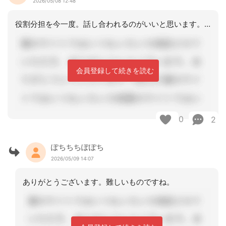
2026/05/08 12:48
役割分担を今一度。話し合われるのがいいと思います。お体お大事にしてくださいね
会員登録して続きを読む
0
2
ぽちちちぽぽち
2026/05/09 14:07
ありがとうございます。難しいものですね。