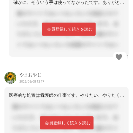
確かに、そういう手は使ってなかったです。ありがとうございます。
会員登録して続きを読む
1
やまおやじ
2026/05/08 12:17
医療的な処置は看護師の仕事です。やりたい、やりたくない、だと仕事が進みません。管
会員登録して続きを読む