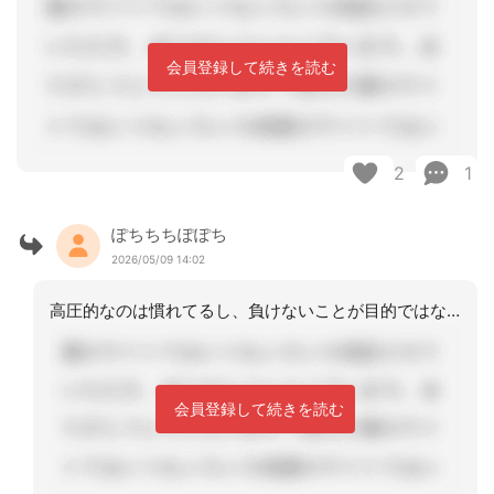
会員登録して続きを読む
2
1
ぽちちちぽぽち
2026/05/09 14:02
高圧的なのは慣れてるし、負けないことが目的ではないので、そこはいいんです。会話が
会員登録して続きを読む