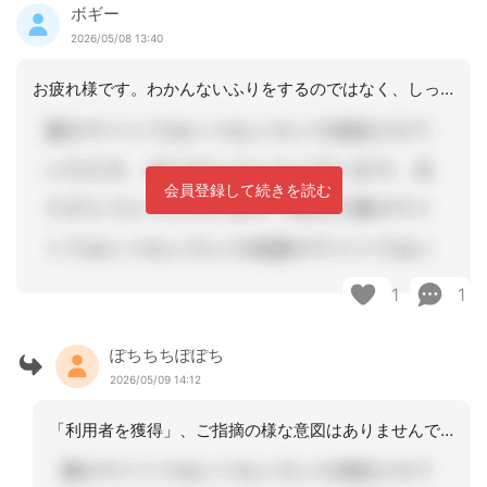
ボギー
2026/05/08 13:40
お疲れ様です。わかんないふりをするのではなく、しっかりとコミュニケーションをとる
会員登録して続きを読む
1
1
ぽちちちぽぽち
2026/05/09 14:12
「利用者を獲得」、ご指摘の様な意図はありませんでしたが、確かにそう見えるな、とも