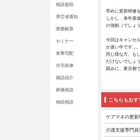
相談援助
早めに更新研修
厚労省通知
しかし、来年度
の強制（でしょ
業務帳票
今回はキャンセ
セミナー
か迷い中です…
食事宅配
同じ様な方、も
だけないでしょ
住宅改修
因みに、東京都
施設紹介
葬儀相談
こちらもおす
相続相談
ケアマネの更新
介護支援専門員