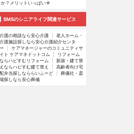
か？メリットいっぱい☆
SMSのシニアライフ関連サービス
介護の相談なら安心介護
|
老人ホーム・
介護施設探しなら安心介護紹介センタ
ー
|
ケアマネージャーのコミュニティサ
イト ケアマネドットコム
|
リフォーム
ならハピすむリフォーム
|
新築・建て替
えならハピすむ建て替え
|
高齢者向け宅
配弁当探しなららいふーど
|
葬儀社・斎
場探しなら安心葬儀