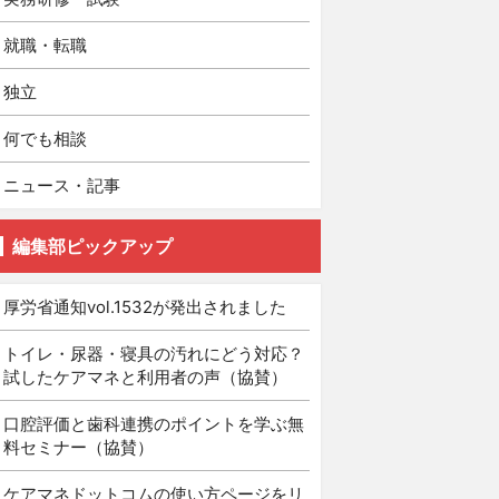
就職・転職
独立
何でも相談
ニュース・記事
編集部ピックアップ
厚労省通知vol.1532が発出されました
トイレ・尿器・寝具の汚れにどう対応？
試したケアマネと利用者の声（協賛）
口腔評価と歯科連携のポイントを学ぶ無
料セミナー（協賛）
ケアマネドットコムの使い方ページをリ