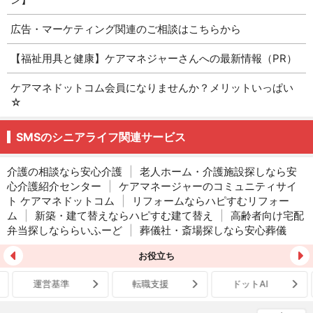
広告・マーケティング関連のご相談はこちらから
【福祉用具と健康】ケアマネジャーさんへの最新情報（PR）
ケアマネドットコム会員になりませんか？メリットいっぱい
☆
SMSのシニアライフ関連サービス
介護の相談なら安心介護
|
老人ホーム・介護施設探しなら安
心介護紹介センター
|
ケアマネージャーのコミュニティサイ
ト ケアマネドットコム
|
リフォームならハピすむリフォー
ム
|
新築・建て替えならハピすむ建て替え
|
高齢者向け宅配
弁当探しなららいふーど
|
葬儀社・斎場探しなら安心葬儀
お役立ち
運営基準
転職支援
ドットAI