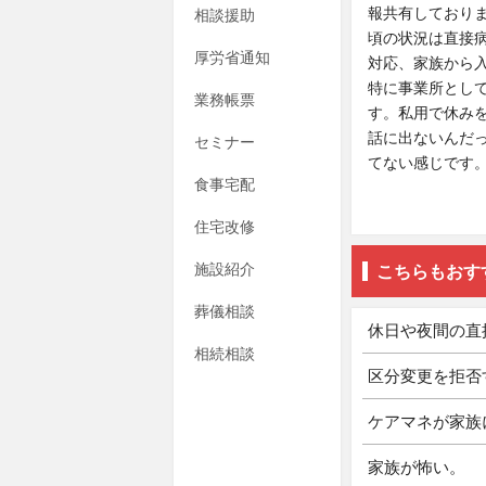
報共有しており
相談援助
頃の状況は直接
厚労省通知
対応、家族から
特に事業所とし
業務帳票
す。私用で休み
話に出ないんだ
セミナー
てない感じです。
食事宅配
住宅改修
施設紹介
こちらもおす
葬儀相談
休日や夜間の直
相続相談
区分変更を拒否
ケアマネが家族
家族が怖い。