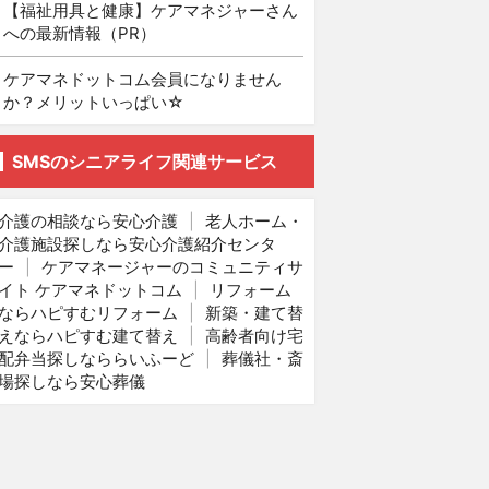
【福祉用具と健康】ケアマネジャーさん
への最新情報（PR）
ケアマネドットコム会員になりません
か？メリットいっぱい☆
SMSのシニアライフ関連サービス
介護の相談なら安心介護
|
老人ホーム・
介護施設探しなら安心介護紹介センタ
ー
|
ケアマネージャーのコミュニティサ
イト ケアマネドットコム
|
リフォーム
ならハピすむリフォーム
|
新築・建て替
えならハピすむ建て替え
|
高齢者向け宅
配弁当探しなららいふーど
|
葬儀社・斎
場探しなら安心葬儀