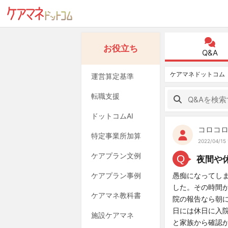
お役立ち
Q&A
ケアマネドットコム
運営算定基準
転職支援
ドットコムAI
コロコ
特定事業所加算
2022/04/15 
ケアプラン文例
Q
夜間や
ケアプラン事例
愚痴になってし
した。その時間
ケアマネ教科書
院の報告なら朝
日には休日に入
施設ケアマネ
と家族から確認