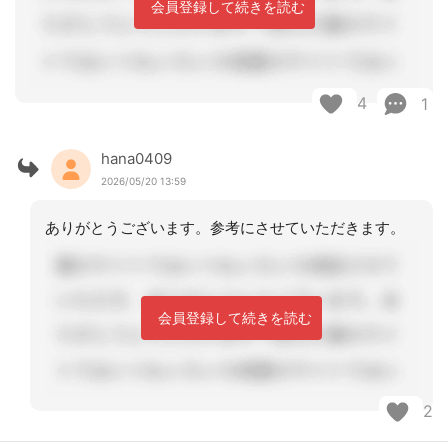
会員登録して続きを読む
4
1
hana0409
2026/05/20 13:59
ありがとうございます。参考にさせていただきます。
会員登録して続きを読む
2