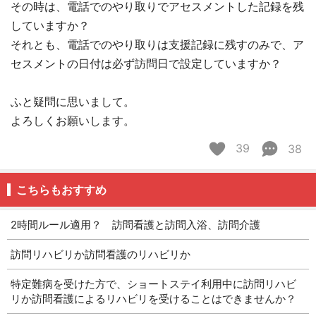
その時は、電話でのやり取りでアセスメントした記録を残
していますか？
それとも、電話でのやり取りは支援記録に残すのみで、ア
セスメントの日付は必ず訪問日で設定していますか？
ふと疑問に思いまして。
よろしくお願いします。
39
38
こちらもおすすめ
2時間ルール適用？ 訪問看護と訪問入浴、訪問介護
訪問リハビリか訪問看護のリハビリか
特定難病を受けた方で、ショートステイ利用中に訪問リハビ
リか訪問看護によるリハビリを受けることはできませんか？