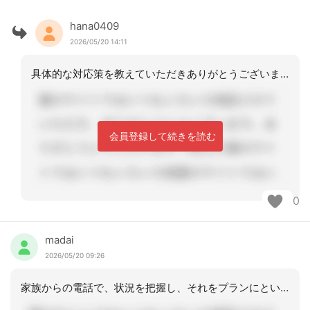
hana0409
2026/05/20 14:11
具体的な対応策を教えていただきありがとうございます。担当者会議をアセスメントと同
会員登録して続きを読む
0
madai
2026/05/20 09:26
家族からの電話で、状況を把握し、それをプランにという流れはいまのところないですね