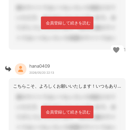
会員登録して続きを読む
1
hana0409
2026/05/20 22:13
こちらこそ、よろしくお願いいたします！いつもありがとうございます。
会員登録して続きを読む