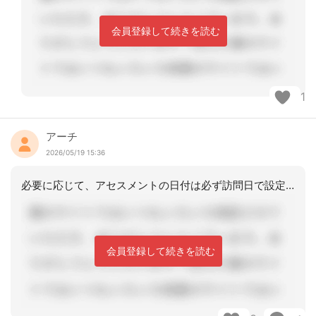
会員登録して続きを読む
1
アーチ
2026/05/19 15:36
必要に応じて、アセスメントの日付は必ず訪問日で設定しています。
会員登録して続きを読む