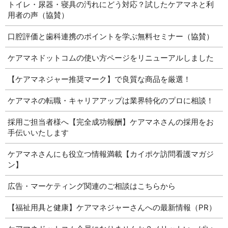
トイレ・尿器・寝具の汚れにどう対応？試したケアマネと利
用者の声（協賛）
口腔評価と歯科連携のポイントを学ぶ無料セミナー（協賛）
ケアマネドットコムの使い方ページをリニューアルしました
【ケアマネジャー推奨マーク】で良質な商品を厳選！
ケアマネの転職・キャリアアップは業界特化のプロに相談！
採用ご担当者様へ【完全成功報酬】ケアマネさんの採用をお
手伝いいたします
ケアマネさんにも役立つ情報満載【カイポケ訪問看護マガジ
ン】
広告・マーケティング関連のご相談はこちらから
【福祉用具と健康】ケアマネジャーさんへの最新情報（PR）