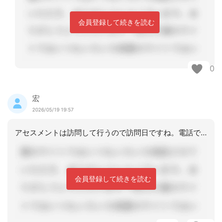
会員登録して続きを読む
0
宏
2026/05/19 19:57
アセスメントは訪問して行うので訪問日ですね。電話で至急調整が必要ならそのまま訪問
会員登録して続きを読む