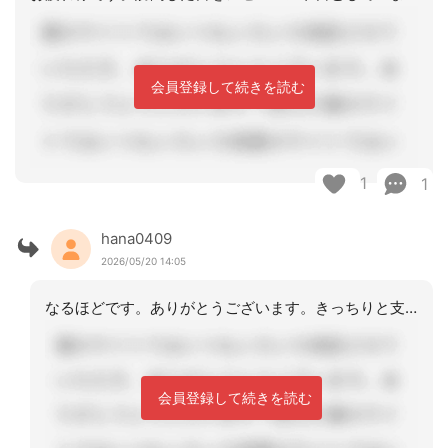
会員登録して続きを読む
1
1
hana0409
2026/05/20 14:05
なるほどです。ありがとうございます。きっちりと支援経過に残すことが必要ですね。
会員登録して続きを読む