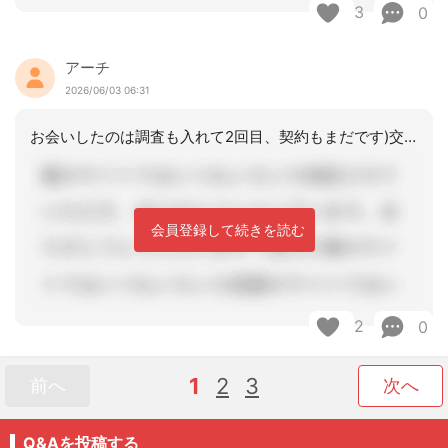
3
0
アーチ
2026/06/03 06:31
お会いしたのは調査も入れて2回目、契約もまだです)交代って凹みますよね・・・お疲
会員登録して続きを読む
2
0
1
2
3
前へ
次へ
Q&Aを投稿する