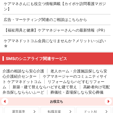
ケアマネさんにも役立つ情報満載【カイポケ訪問看護マガジ
ン】
広告・マーケティング関連のご相談はこちらから
【福祉用具と健康】ケアマネジャーさんへの最新情報（PR）
ケアマネドットコム会員になりませんか？メリットいっぱい
☆
SMSのシニアライフ関連サービス
介護の相談なら安心介護
|
老人ホーム・介護施設探しなら安
心介護紹介センター
|
ケアマネージャーのコミュニティサイ
ト ケアマネドットコム
|
リフォームならハピすむリフォー
ム
|
新築・建て替えならハピすむ建て替え
|
高齢者向け宅配
弁当探しなららいふーど
|
葬儀社・斎場探しなら安心葬儀
お役立ち
運営基準
転職支援
ドットAI