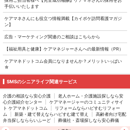
採用ご担当者様へ【完全成功報酬】ケアマネさんの採用をお
手伝いいたします
ケアマネさんにも役立つ情報満載【カイポケ訪問看護マガジ
ン】
広告・マーケティング関連のご相談はこちらから
【福祉用具と健康】ケアマネジャーさんへの最新情報（PR）
ケアマネドットコム会員になりませんか？メリットいっぱい
☆
SMSのシニアライフ関連サービス
介護の相談なら安心介護
|
老人ホーム・介護施設探しなら安
心介護紹介センター
|
ケアマネージャーのコミュニティサイ
ト ケアマネドットコム
|
リフォームならハピすむリフォー
ム
|
新築・建て替えならハピすむ建て替え
|
高齢者向け宅配
弁当探しなららいふーど
|
葬儀社・斎場探しなら安心葬儀