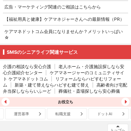
広告・マーケティング関連のご相談はこちらから
【福祉用具と健康】ケアマネジャーさんへの最新情報（PR）
ケアマネドットコム会員になりませんか？メリットいっぱい
☆
SMSのシニアライフ関連サービス
介護の相談なら安心介護
|
老人ホーム・介護施設探しなら安
心介護紹介センター
|
ケアマネージャーのコミュニティサイ
ト ケアマネドットコム
|
リフォームならハピすむリフォー
ム
|
新築・建て替えならハピすむ建て替え
|
高齢者向け宅配
弁当探しなららいふーど
|
葬儀社・斎場探しなら安心葬儀
お役立ち
運営基準
転職支援
ドットAI
トップへ