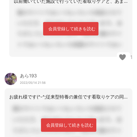
以前働いていた施設で行っていた看取りケアと、あまりにも考え方ややり方が違い、正直
会員登録して続きを読む
1
あら193
2022/05/14 21:56
お疲れ様です(^-^;従来型特養の兼任です看取りケアの同意書についてですね？看取
会員登録して続きを読む