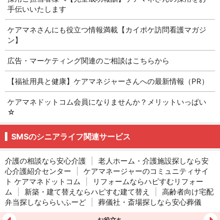
手伝いいたします
ケアマネさんにも役立つ情報満載【カイポケ訪問看護マガジ
ン】
広告・マーケティング関連のご相談はこちらから
【福祉用具と健康】ケアマネジャーさんへの最新情報（PR）
ケアマネドットコム会員になりませんか？メリットいっぱい
☆
SMSのシニアライフ関連サービス
介護の相談なら安心介護
|
老人ホーム・介護施設探しなら安
心介護紹介センター
|
ケアマネージャーのコミュニティサイ
ト ケアマネドットコム
|
リフォームならハピすむリフォー
ム
|
新築・建て替えならハピすむ建て替え
|
高齢者向け宅配
弁当探しなららいふーど
|
葬儀社・斎場探しなら安心葬儀