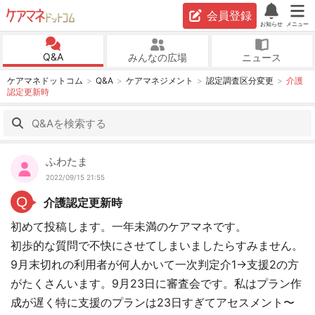
会員登録
お知らせ
メニュー
Q&A
みんなの広場
ニュース
ケアマネドットコム
Q&A
ケアマネジメント
認定調査区分変更
介護
認定更新時
ふわたま
2022/09/15 21:55
Q
介護認定更新時
初めて投稿します。一年未満のケアマネです。
初歩的な質問で不快にさせてしまいましたらすみません。
9月末切れの利用者が何人かいて一次判定介1→支援2の方
がたくさんいます。9月23日に審査会です。私はプラン作
成が遅く特に支援のプランは23日すぎてアセスメント〜