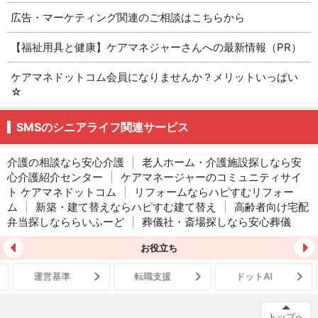
広告・マーケティング関連のご相談はこちらから
【福祉用具と健康】ケアマネジャーさんへの最新情報（PR）
ケアマネドットコム会員になりませんか？メリットいっぱい
☆
SMSのシニアライフ関連サービス
介護の相談なら安心介護
|
老人ホーム・介護施設探しなら安
心介護紹介センター
|
ケアマネージャーのコミュニティサイ
ト ケアマネドットコム
|
リフォームならハピすむリフォー
ム
|
新築・建て替えならハピすむ建て替え
|
高齢者向け宅配
弁当探しなららいふーど
|
葬儀社・斎場探しなら安心葬儀
お役立ち
運営基準
転職支援
ドットAI
トップへ