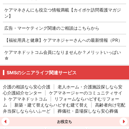
ケアマネさんにも役立つ情報満載【カイポケ訪問看護マガジ
ン】
広告・マーケティング関連のご相談はこちらから
【福祉用具と健康】ケアマネジャーさんへの最新情報（PR）
ケアマネドットコム会員になりませんか？メリットいっぱい
☆
SMSのシニアライフ関連サービス
介護の相談なら安心介護
|
老人ホーム・介護施設探しなら安
心介護紹介センター
|
ケアマネージャーのコミュニティサイ
ト ケアマネドットコム
|
リフォームならハピすむリフォー
ム
|
新築・建て替えならハピすむ建て替え
|
高齢者向け宅配
弁当探しなららいふーど
|
葬儀社・斎場探しなら安心葬儀
お役立ち