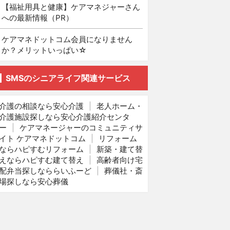
【福祉用具と健康】ケアマネジャーさん
への最新情報（PR）
ケアマネドットコム会員になりません
か？メリットいっぱい☆
SMSのシニアライフ関連サービス
介護の相談なら安心介護
|
老人ホーム・
介護施設探しなら安心介護紹介センタ
ー
|
ケアマネージャーのコミュニティサ
イト ケアマネドットコム
|
リフォーム
ならハピすむリフォーム
|
新築・建て替
えならハピすむ建て替え
|
高齢者向け宅
配弁当探しなららいふーど
|
葬儀社・斎
場探しなら安心葬儀