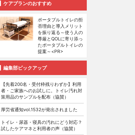
ケアプランのおすすめ
ポータブルトイレの拒
否理由と導入メリット
を振り返る～使う人の
尊厳とQOLに寄り添っ
たポータブルトイレの
提案～<PR>
編集部ピックアップ
【先着200名・受付枠残りわずか】利用
者・ご家族へのお試しに。トイレ汚れ対
策用品のサンプルを配布（協賛）
厚労省通知vol.1532が発出されました
トイレ・尿器・寝具の汚れにどう対応？
試したケアマネと利用者の声（協賛）