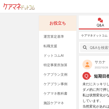
お役立ち
Q&A
ケアマネドットコム
運営算定基準
転職支援
ドットコムAI
サカナ
特定事業所加算
2022/10/26 
ケアプラン文例
Q
短期目
ケアプラン事例
未だにスッキリ
ダメ的に判で押
ケアマネ教科書
私は状態変化が
しています。
施設ケアマネ
当然変化があれ