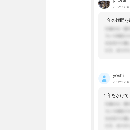
p_bear
2022/10/26 
yoshi
2022/10/26 