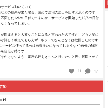
ーのサービス動いていて
護などの結果が出た場合、改めて居宅の届出を出すと思うのです
区変した12/2の日付で出すのか、サービスが開始した12/5の日付
らなくなってしまい…
付が間違えると大変なことになると言われたのですが、どう大変に
のが詳しく教えてもらえず…ネットでなんとなくは把握したのです
にサービス使ってる分は自費扱いになってしまうなど)自分の解釈
かも自信が持てず…
惑をかけないよう、事務処理をきちんと行いたいと思い質問させて
11
17
すめ
日付