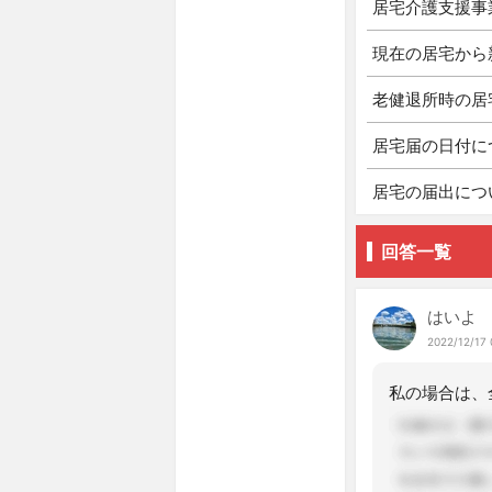
居宅介護支援事
現在の居宅から
老健退所時の居
居宅届の日付に
居宅の届出につ
回答一覧
はいよ
2022/12/17 