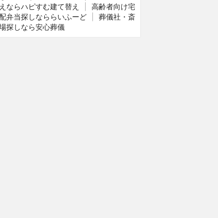
えならハピすむ建て替え
|
高齢者向け宅
配弁当探しなららいふーど
|
葬儀社・斎
場探しなら安心葬儀