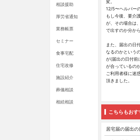
変。
相談援助
12/5〜ヘルパ
もし今後、要介
厚労省通知
が、その場合は、
業務帳票
で出すのか分か
セミナー
また、届出の日
なるのかという
食事宅配
が(届出の日付前
住宅改修
が合っているの
ご利用者様に迷
施設紹介
頂きました。
葬儀相談
相続相談
こちらもおす
居宅届の届出の