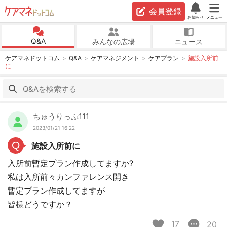
会員登録
お知らせ
メニュー
Q&A
みんなの広場
ニュース
ケアマネドットコム
Q&A
ケアマネジメント
ケアプラン
施設入所前
に
ちゅうりっぷ111
2023/01/21 16:22
Q
施設入所前に
入所前暫定プラン作成してますか?
私は入所前々カンファレンス開き
暫定プラン作成してますが
皆様どうですか？
17
20