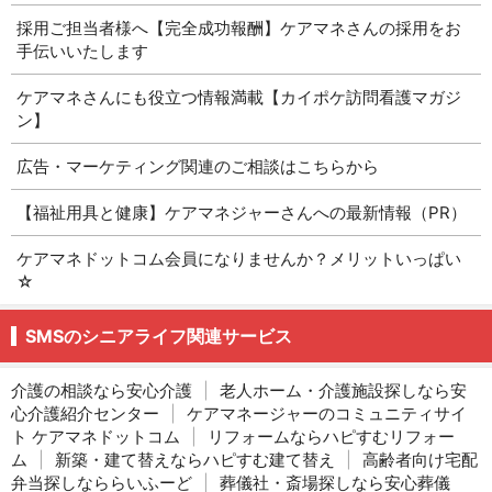
採用ご担当者様へ【完全成功報酬】ケアマネさんの採用をお
手伝いいたします
ケアマネさんにも役立つ情報満載【カイポケ訪問看護マガジ
ン】
広告・マーケティング関連のご相談はこちらから
【福祉用具と健康】ケアマネジャーさんへの最新情報（PR）
ケアマネドットコム会員になりませんか？メリットいっぱい
☆
SMSのシニアライフ関連サービス
介護の相談なら安心介護
|
老人ホーム・介護施設探しなら安
心介護紹介センター
|
ケアマネージャーのコミュニティサイ
ト ケアマネドットコム
|
リフォームならハピすむリフォー
ム
|
新築・建て替えならハピすむ建て替え
|
高齢者向け宅配
弁当探しなららいふーど
|
葬儀社・斎場探しなら安心葬儀