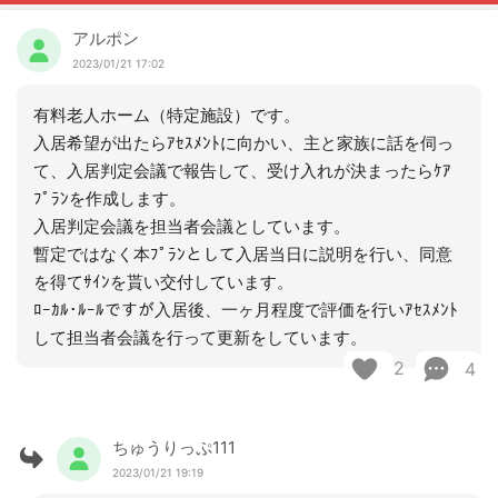
アルポン
2023/01/21 17:02
有料老人ホーム（特定施設）です。
入居希望が出たらｱｾｽﾒﾝﾄに向かい、主と家族に話を伺っ
て、入居判定会議で報告して、受け入れが決まったらｹｱ
ﾌﾟﾗﾝを作成します。
入居判定会議を担当者会議としています。
暫定ではなく本ﾌﾟﾗﾝとして入居当日に説明を行い、同意
を得てｻｲﾝを貰い交付しています。
ﾛｰｶﾙ･ﾙｰﾙですが入居後、一ヶ月程度で評価を行いｱｾｽﾒﾝﾄ
して担当者会議を行って更新をしています。
2
4
ちゅうりっぷ111
2023/01/21 19:19