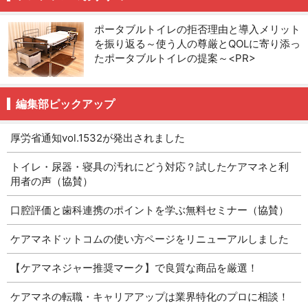
ポータブルトイレの拒否理由と導入メリット
を振り返る～使う人の尊厳とQOLに寄り添っ
たポータブルトイレの提案～<PR>
編集部ピックアップ
厚労省通知vol.1532が発出されました
トイレ・尿器・寝具の汚れにどう対応？試したケアマネと利
用者の声（協賛）
口腔評価と歯科連携のポイントを学ぶ無料セミナー（協賛）
ケアマネドットコムの使い方ページをリニューアルしました
【ケアマネジャー推奨マーク】で良質な商品を厳選！
ケアマネの転職・キャリアアップは業界特化のプロに相談！