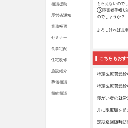
もらえないので
相談援助
③障害者手帳1,
厚労省通知
のでしょうか？
業務帳票
よろしければ是
セミナー
食事宅配
こちらもおす
住宅改修
施設紹介
特定医療費受給
葬儀相談
特定医療費受給
相続相談
障がい者の就労
月に限度額を超
定期巡回随時訪