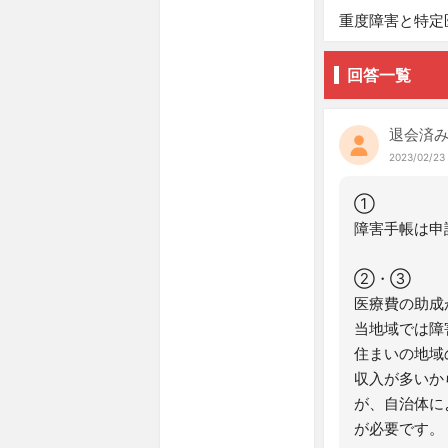
重度障害と特定
回答一覧
退会済
2023/02/23
①
障害手帳は申
②・③
医療費の助成
当地域では障
住まいの地域
収入が多いか
が、自治体に
が必要です。