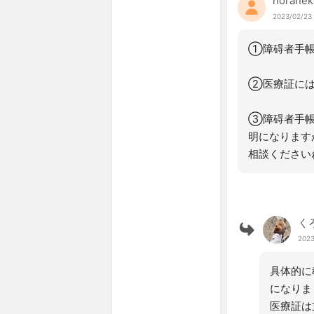
noranek
2023/02/23
①障碍者手帳
②医療証には
③障碍者手帳
明になります
相談ください
く
2023
具体的に
になりま
医療証は