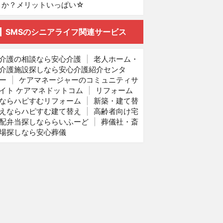
か？メリットいっぱい☆
SMSのシニアライフ関連サービス
介護の相談なら安心介護
|
老人ホーム・
介護施設探しなら安心介護紹介センタ
ー
|
ケアマネージャーのコミュニティサ
イト ケアマネドットコム
|
リフォーム
ならハピすむリフォーム
|
新築・建て替
えならハピすむ建て替え
|
高齢者向け宅
配弁当探しなららいふーど
|
葬儀社・斎
場探しなら安心葬儀