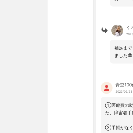
く
2023
補足まで
ました😄
青空100
2023/02/23
①医療費の助
た、障害者手
②手帳がなく