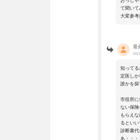
おっしゃ
て聞いて
大変参考
退
2023
知ってる
定医しか
誰かを探
市役所に
ない保険
もらえな
るといい
診断書代
あ・・・