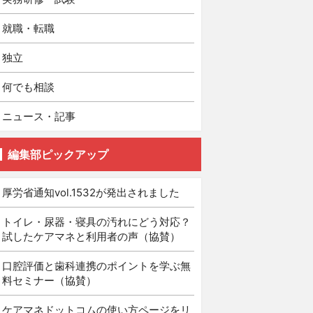
就職・転職
独立
何でも相談
ニュース・記事
編集部ピックアップ
厚労省通知vol.1532が発出されました
トイレ・尿器・寝具の汚れにどう対応？
試したケアマネと利用者の声（協賛）
口腔評価と歯科連携のポイントを学ぶ無
料セミナー（協賛）
ケアマネドットコムの使い方ページをリ