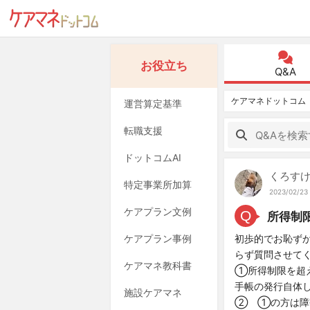
お役立ち
Q&A
ケアマネドットコム
運営算定基準
転職支援
ドットコムAI
くろす
特定事業所加算
2023/02/23
ケアプラン文例
Q
所得制
ケアプラン事例
初歩的でお恥ずか
らず質問させて
ケアマネ教科書
①所得制限を超
手帳の発行自体
施設ケアマネ
② ①の方は障