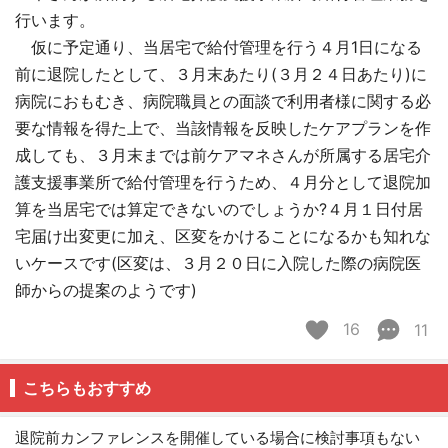
行います。
仮に予定通り、当居宅で給付管理を行う４月1日になる
前に退院したとして、３月末あたり(３月２４日あたり)に
病院におもむき、病院職員との面談で利用者様に関する必
要な情報を得た上で、当該情報を反映したケアプランを作
成しても、３月末までは前ケアマネさんが所属する居宅介
護支援事業所で給付管理を行うため、４月分として退院加
算を当居宅では算定できないのでしょうか?４月１日付居
宅届け出変更に加え、区変をかけることになるかも知れな
いケースです(区変は、３月２０日に入院した際の病院医
師からの提案のようです)
16
11
こちらもおすすめ
退院前カンファレンスを開催している場合に検討事項もない