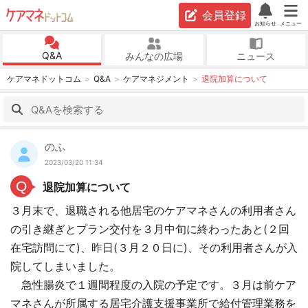
会員登録
お知らせ
メニュー
Q&A
みんなの広場
ニュース
ケアマネドットコム
Q&A
ケアマネジメント
退院加算について
のふ
2023/03/20 11:34
Q
退院加算について
３月末で、退職される他居宅のケアマネさんの利用者さん
の引き継ぎとプラン交付を３月中旬に終わったあと(２回
在宅訪問にて)、昨日(３月２０日に)、その利用者さんが入
院してしまいました。
急性腸炎で１週間程度の入院の予定です。３月は前ケア
マネさんが所属する居宅介護支援事業所で給付管理業務を