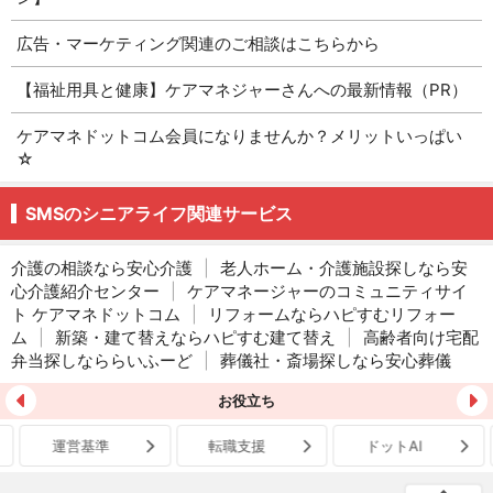
広告・マーケティング関連のご相談はこちらから
【福祉用具と健康】ケアマネジャーさんへの最新情報（PR）
ケアマネドットコム会員になりませんか？メリットいっぱい
☆
SMSのシニアライフ関連サービス
介護の相談なら安心介護
|
老人ホーム・介護施設探しなら安
心介護紹介センター
|
ケアマネージャーのコミュニティサイ
ト ケアマネドットコム
|
リフォームならハピすむリフォー
ム
|
新築・建て替えならハピすむ建て替え
|
高齢者向け宅配
弁当探しなららいふーど
|
葬儀社・斎場探しなら安心葬儀
お役立ち
運営基準
転職支援
ドットAI