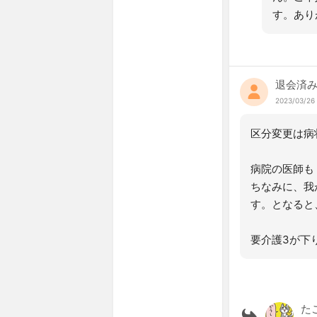
す。あり
退会済
2023/03/26 
区分変更は病
病院の医師も
ちなみに、我
す。となると
要介護3が下
た