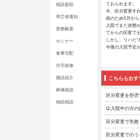
ておられます。
相談援助
今、区分変更す
厚労省通知
術のため5月から
入院でまた状態
業務帳票
てからの区変で
しかし、リハビ
セミナー
今後の入院予定
食事宅配
住宅改修
施設紹介
こちらもおす
葬儀相談
区分変更を拒否
相続相談
Q:入院中の方
区分変更で失敗
区分変更でのう