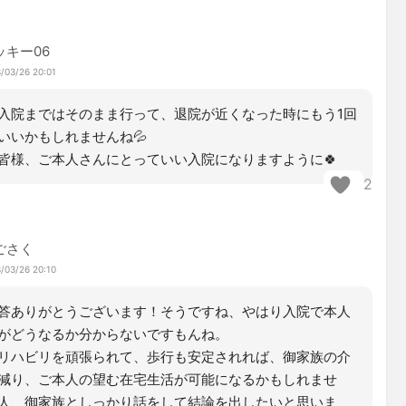
ッキー06
/03/26 20:01
入院まではそのまま行って、退院が近くなった時にもう1回
いいかもしれませんね💦
皆様、ご本人さんにとっていい入院になりますように🍀
2
ごさく
/03/26 20:10
答ありがとうございます！そうですね、やはり入院で本人
がどうなるか分からないですもんね。
リハビリを頑張られて、歩行も安定されれば、御家族の介
減り、ご本人の望む在宅生活が可能になるかもしれませ
人、御家族としっかり話をして結論を出したいと思いま