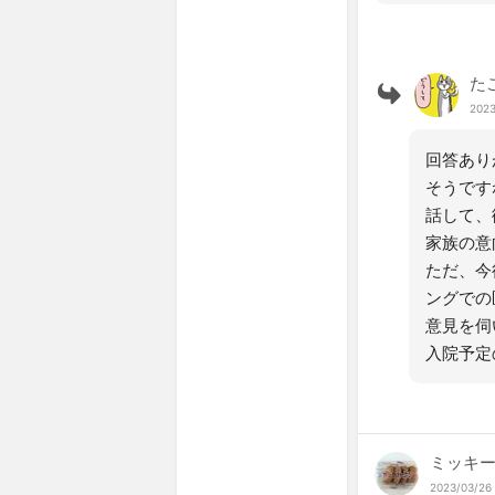
た
2023
回答あり
そうです
話して、
家族の意
ただ、今
ングでの
意見を伺
入院予定
ミッキー
2023/03/26 