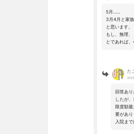
5月……
3月4月と家
と思います。
もし、無理、
とであれば、
た
2023
回答あり
したが、
限度額最
要があり
入院まで