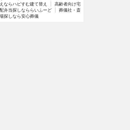
えならハピすむ建て替え
|
高齢者向け宅
配弁当探しなららいふーど
|
葬儀社・斎
場探しなら安心葬儀