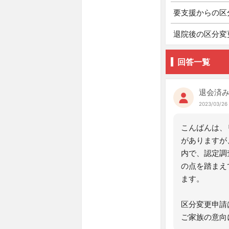
要支援からの区
退院後の区分変
回答一覧
退会済
2023/03/26 
こんばんは、
がありますが
内で、認定調
の点を踏まえ
ます。
区分変更申請
ご家族の意向