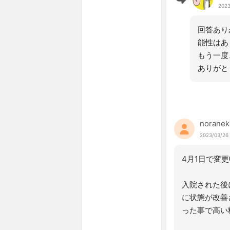
2023
回答あり
能性はあ
もう一度
ありがと
noranek
2023/03/26
4月1日で変
入院された後
に状態が改善
った事で高い