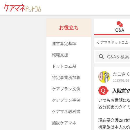
お役立ち
Q&A
ケアマネドットコム
運営算定基準
転職支援
ドットコムAI
たごさ
特定事業所加算
2023/03/26 
ケアプラン文例
Q
入院前
ケアプラン事例
いつもお世話に
区分変更のタイ
ケアマネ教科書
現在要介護2の女
施設ケアマネ
御家族は本人の