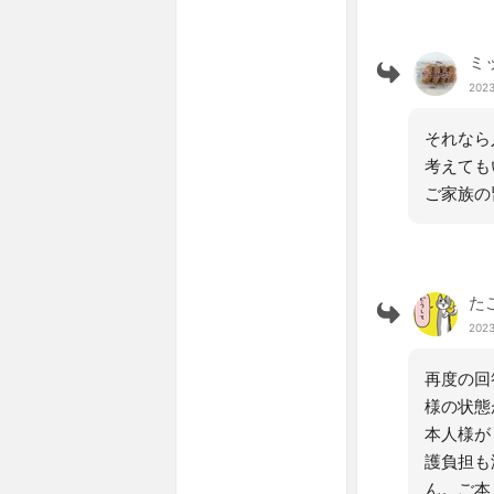
ミ
2023
それなら
考えても
ご家族の
た
2023
再度の回
様の状態
本人様が
護負担も
ん。ご本