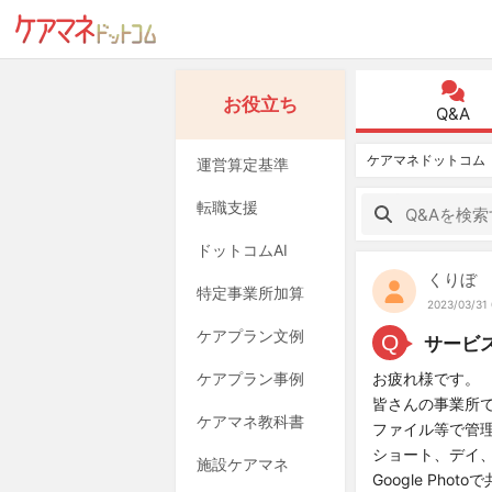
お役立ち
Q&A
ケアマネドットコム
運営算定基準
転職支援
ドットコムAI
くりぼ
特定事業所加算
2023/03/31 
ケアプラン文例
Q
サービ
ケアプラン事例
お疲れ様です。
皆さんの事業所
ケアマネ教科書
ファイル等で管
ショート、デイ
施設ケアマネ
Google Ph