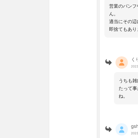
営業のパンフ
ん。
適当にその辺
即捨てもあり
く
2023
うちも雑
たって事
ね。
gs
2023