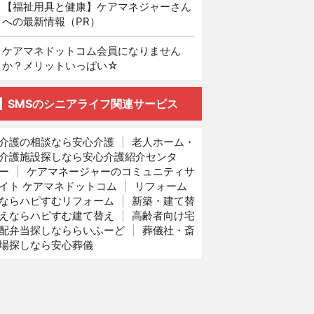
【福祉用具と健康】ケアマネジャーさん
への最新情報（PR）
ケアマネドットコム会員になりません
か？メリットいっぱい☆
SMSのシニアライフ関連サービス
介護の相談なら安心介護
|
老人ホーム・
介護施設探しなら安心介護紹介センタ
ー
|
ケアマネージャーのコミュニティサ
イト ケアマネドットコム
|
リフォーム
ならハピすむリフォーム
|
新築・建て替
えならハピすむ建て替え
|
高齢者向け宅
配弁当探しなららいふーど
|
葬儀社・斎
場探しなら安心葬儀