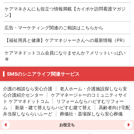
ケアマネさんにも役立つ情報満載【カイポケ訪問看護マガジ
ン】
広告・マーケティング関連のご相談はこちらから
【福祉用具と健康】ケアマネジャーさんへの最新情報（PR）
ケアマネドットコム会員になりませんか？メリットいっぱい
☆
SMSのシニアライフ関連サービス
介護の相談なら安心介護
|
老人ホーム・介護施設探しなら安
心介護紹介センター
|
ケアマネージャーのコミュニティサイ
ト ケアマネドットコム
|
リフォームならハピすむリフォー
ム
|
新築・建て替えならハピすむ建て替え
|
高齢者向け宅配
弁当探しなららいふーど
|
葬儀社・斎場探しなら安心葬儀
お役立ち