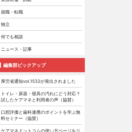
就職・転職
独立
何でも相談
ニュース・記事
編集部ピックアップ
厚労省通知vol.1532が発出されました
トイレ・尿器・寝具の汚れにどう対応？
試したケアマネと利用者の声（協賛）
口腔評価と歯科連携のポイントを学ぶ無
料セミナー（協賛）
ケアマネドットコムの使い方ページをリ