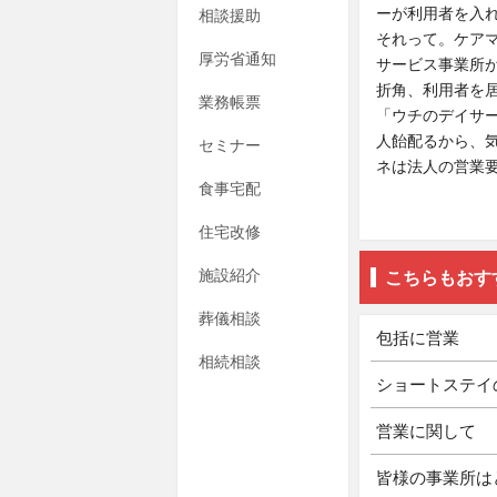
ーが利用者を入
相談援助
それって。ケア
厚労省通知
サービス事業所
折角、利用者を
業務帳票
「ウチのデイサ
人飴配るから、
セミナー
ネは法人の営業
食事宅配
住宅改修
施設紹介
こちらもおす
葬儀相談
包括に営業
相続相談
ショートステイ
営業に関して
皆様の事業所は