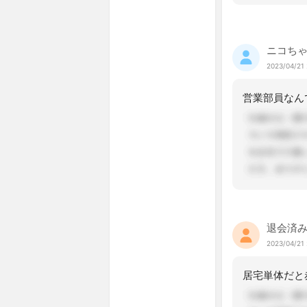
ニコち
2023/04/21 
退会済
2023/04/21 
居宅単体だと