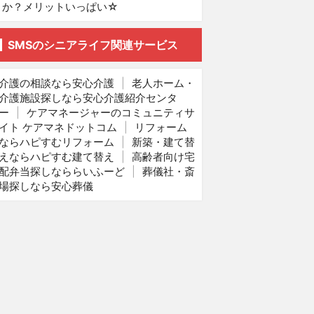
か？メリットいっぱい☆
SMSのシニアライフ関連サービス
介護の相談なら安心介護
|
老人ホーム・
介護施設探しなら安心介護紹介センタ
ー
|
ケアマネージャーのコミュニティサ
イト ケアマネドットコム
|
リフォーム
ならハピすむリフォーム
|
新築・建て替
えならハピすむ建て替え
|
高齢者向け宅
配弁当探しなららいふーど
|
葬儀社・斎
場探しなら安心葬儀