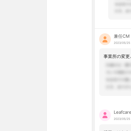
兼任CM
2023/05/25 
Leafcar
2023/05/25 