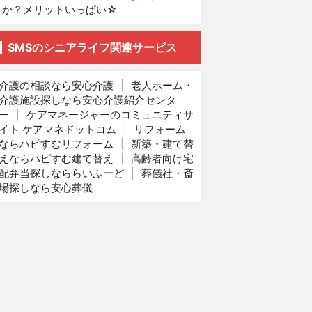
か？メリットいっぱい☆
SMSのシニアライフ関連サービス
介護の相談なら安心介護
|
老人ホーム・
介護施設探しなら安心介護紹介センタ
ー
|
ケアマネージャーのコミュニティサ
イト ケアマネドットコム
|
リフォーム
ならハピすむリフォーム
|
新築・建て替
えならハピすむ建て替え
|
高齢者向け宅
配弁当探しなららいふーど
|
葬儀社・斎
場探しなら安心葬儀