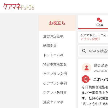
お役立ち
Q&A
ケアマネドットコム
運営算定基準
アプラン変更？
転職支援
ドットコムAI
特定事業所加算
退会済
2023/05/25 
ケアプラン文例
Q
これっ
ケアプラン事例
今日突然住宅型有
ケアマネ教科書
ルパー事業所を
す。登録の変更宜
施設ケアマネ
でしょうか？それ