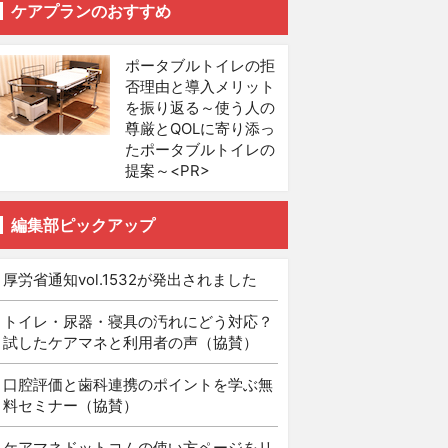
ケアプランのおすすめ
ポータブルトイレの拒
否理由と導入メリット
を振り返る～使う人の
尊厳とQOLに寄り添っ
たポータブルトイレの
提案～<PR>
編集部ピックアップ
厚労省通知vol.1532が発出されました
トイレ・尿器・寝具の汚れにどう対応？
試したケアマネと利用者の声（協賛）
口腔評価と歯科連携のポイントを学ぶ無
料セミナー（協賛）
ケアマネドットコムの使い方ページをリ