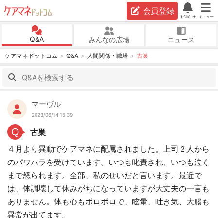
会員登録
お知らせ
メニュー
Q&A
みんなの広場
ニュース
ケアマネドットコム
Q&A
人間関係・職場
古巣
マーヴル
2023/06/14 15:39
Q
古巣
４月より異動でケアマネに配属されました。上司２人から
のパワハラを受けています。いつも叱責され、いつも泣く
まで怒られます。全部、私のせいだと言います。最近で
は、体調壊して休みがちになっていますが大丈夫の一言も
ありません。体も心もボロボロで、眩暈、吐き気、大腸も
異常が出てます。