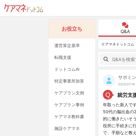
お役立ち
Q&A
ケアマネドットコム
運営算定基準
転職支援
ドットコムAI
サポミ
特定事業所加算
2023/07/16 
ケアプラン文例
Q
就労支
ケアプラン事例
年取った新人で
50代の脳出血の
ケアマネ教科書
的に働きたいそ
役所に手続きに
施設ケアマネ
で、手順など教