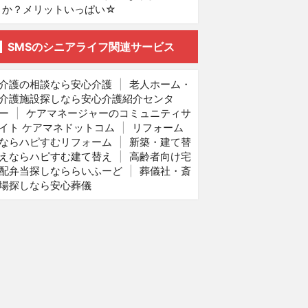
か？メリットいっぱい☆
SMSのシニアライフ関連サービス
介護の相談なら安心介護
|
老人ホーム・
介護施設探しなら安心介護紹介センタ
ー
|
ケアマネージャーのコミュニティサ
イト ケアマネドットコム
|
リフォーム
ならハピすむリフォーム
|
新築・建て替
えならハピすむ建て替え
|
高齢者向け宅
配弁当探しなららいふーど
|
葬儀社・斎
場探しなら安心葬儀