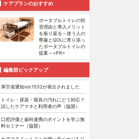
ケアプランのおすすめ
ポータブルトイレの拒
否理由と導入メリット
を振り返る～使う人の
尊厳とQOLに寄り添っ
たポータブルトイレの
提案～<PR>
編集部ピックアップ
厚労省通知vol.1532が発出されました
トイレ・尿器・寝具の汚れにどう対応？
試したケアマネと利用者の声（協賛）
口腔評価と歯科連携のポイントを学ぶ無
料セミナー（協賛）
ケアマネドットコムの使い方ページをリ