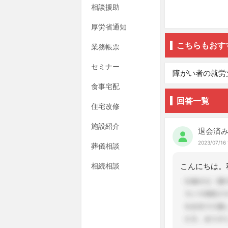
相談援助
厚労省通知
こちらもおす
業務帳票
セミナー
障がい者の就労
食事宅配
回答一覧
住宅改修
施設紹介
退会済
2023/07/16 
葬儀相談
相続相談