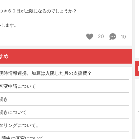
につき６０日が上限になるのでしょうか？
いします。
20
10
すめ
院時情報連携。加算は入院した月の支援費？
の区変申請について
続き
続きについて
タリングについて。
入院中の区変について