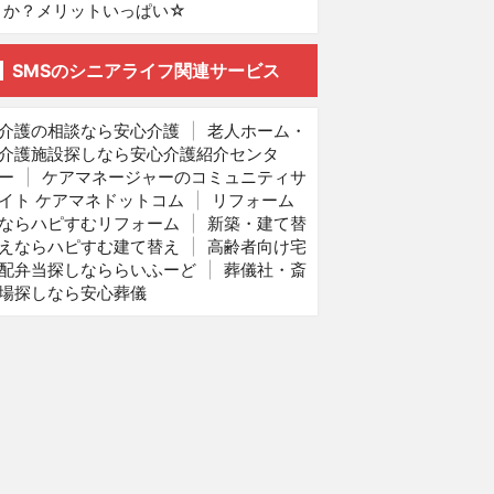
か？メリットいっぱい☆
SMSのシニアライフ関連サービス
介護の相談なら安心介護
|
老人ホーム・
介護施設探しなら安心介護紹介センタ
ー
|
ケアマネージャーのコミュニティサ
イト ケアマネドットコム
|
リフォーム
ならハピすむリフォーム
|
新築・建て替
えならハピすむ建て替え
|
高齢者向け宅
配弁当探しなららいふーど
|
葬儀社・斎
場探しなら安心葬儀