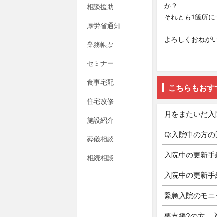
か？
相談援助
それとも1箇所
厚労省通知
よろしくおねが
業務帳票
セミナー
食事宅配
こちらもおす
住宅改修
月をまたいだ入
施設紹介
Q:入院中の方
葬儀相談
入院中の更新手
相続相談
入院中の更新手
緊急入院のモニ
要支援2の方、