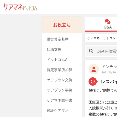
お役立ち
Q&A
ケアマネドットコム
運営算定基準
転職支援
ドットコムAI
ドンチ
特定事業所加算
2021/10/20 
ケアプラン文例
Q
レスパ
ケアプラン事例
包括ケア病棟で
ケアマネ教科書
医療区分には該
入院期間が計６
施設ケアマネ
複数の包括ケア