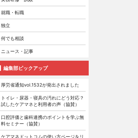
就職・転職
独立
何でも相談
ニュース・記事
編集部ピックアップ
厚労省通知vol.1532が発出されました
トイレ・尿器・寝具の汚れにどう対応？
試したケアマネと利用者の声（協賛）
口腔評価と歯科連携のポイントを学ぶ無
料セミナー（協賛）
ケアマネドットコムの使い方ページをリ