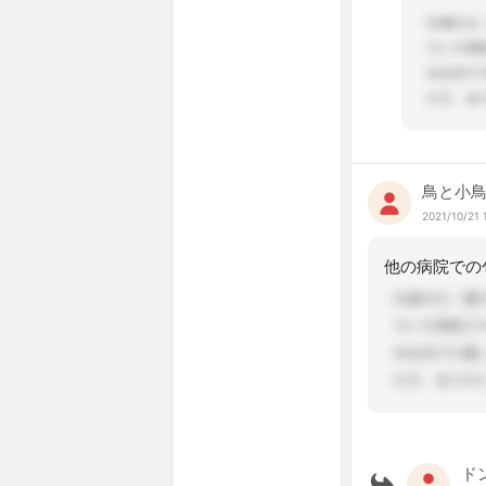
鳥と小
2021/10/21 
ド