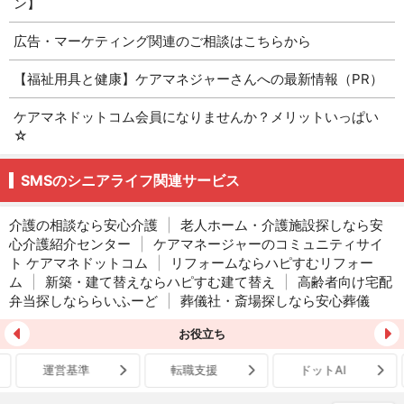
ン】
広告・マーケティング関連のご相談はこちらから
【福祉用具と健康】ケアマネジャーさんへの最新情報（PR）
ケアマネドットコム会員になりませんか？メリットいっぱい
☆
SMSのシニアライフ関連サービス
介護の相談なら安心介護
|
老人ホーム・介護施設探しなら安
心介護紹介センター
|
ケアマネージャーのコミュニティサイ
ト ケアマネドットコム
|
リフォームならハピすむリフォー
ム
|
新築・建て替えならハピすむ建て替え
|
高齢者向け宅配
弁当探しなららいふーど
|
葬儀社・斎場探しなら安心葬儀
お役立ち
運営基準
転職支援
ドットAI