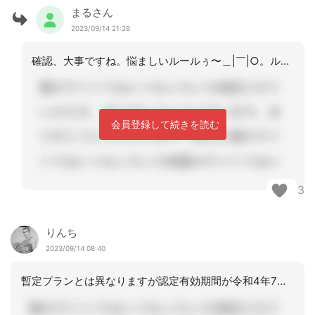
まるさん
2023/09/14 21:26
確認、大事ですね。悩ましいルールぅ〜＿|￣|○。ルールも、介保証などの色も統一す
会員登録して続きを読む
3
りんち
2023/09/14 08:40
暫定プランとは異なりますが認定有効期間が令和4年7月1日～令和5年6月30日で令