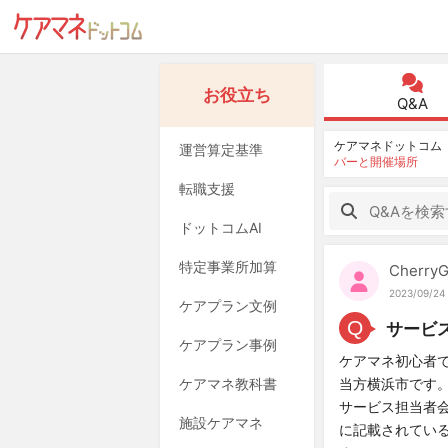
お役立ち
Q&A
ケアマネドットコム
運営算定基準
バーと開催場所
転職支援
ドットコムAI
特定事業所加算
Cherry
2023/09/24 
ケアプラン文例
Q
サービ
ケアプラン事例
ケアマネ初心者
ケアマネ教科書
当方横浜市です
サービス担当者
施設ケアマネ
に記載されてい