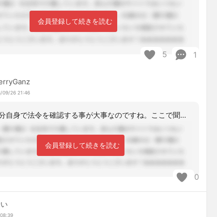
会員登録して続きを読む
5
1
erryGanz
/09/26 21:46
やはり自分自身で法令を確認する事が大事なのですね。ここで聞けば良いやという甘い考
会員登録して続きを読む
0
やい
 08:39