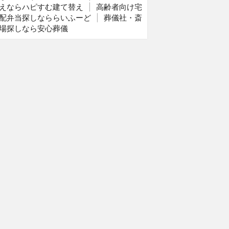
えならハピすむ建て替え
|
高齢者向け宅
配弁当探しなららいふーど
|
葬儀社・斎
場探しなら安心葬儀