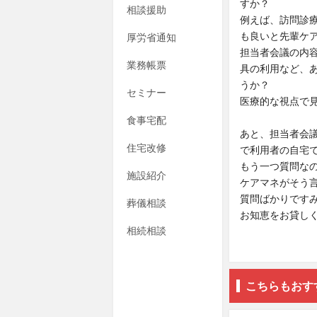
すか？
相談援助
例えば、訪問診
も良いと先輩ケ
厚労省通知
担当者会議の内
業務帳票
具の利用など、
うか？
セミナー
医療的な視点で
食事宅配
あと、担当者会
住宅改修
で利用者の自宅
もう一つ質問な
施設紹介
ケアマネがそう
質問ばかりです
葬儀相談
お知恵をお貸し
相続相談
こちらもおす