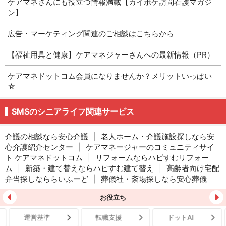
ケアマネさんにも役立つ情報満載【カイポケ訪問看護マガジ
ン】
広告・マーケティング関連のご相談はこちらから
【福祉用具と健康】ケアマネジャーさんへの最新情報（PR）
ケアマネドットコム会員になりませんか？メリットいっぱい
☆
SMSのシニアライフ関連サービス
介護の相談なら安心介護
|
老人ホーム・介護施設探しなら安
心介護紹介センター
|
ケアマネージャーのコミュニティサイ
ト ケアマネドットコム
|
リフォームならハピすむリフォー
ム
|
新築・建て替えならハピすむ建て替え
|
高齢者向け宅配
弁当探しなららいふーど
|
葬儀社・斎場探しなら安心葬儀
お役立ち
運営基準
転職支援
ドットAI