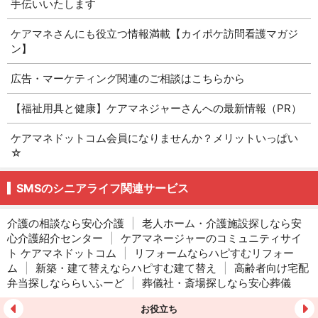
手伝いいたします
ケアマネさんにも役立つ情報満載【カイポケ訪問看護マガジ
ン】
広告・マーケティング関連のご相談はこちらから
【福祉用具と健康】ケアマネジャーさんへの最新情報（PR）
ケアマネドットコム会員になりませんか？メリットいっぱい
☆
SMSのシニアライフ関連サービス
介護の相談なら安心介護
|
老人ホーム・介護施設探しなら安
心介護紹介センター
|
ケアマネージャーのコミュニティサイ
ト ケアマネドットコム
|
リフォームならハピすむリフォー
ム
|
新築・建て替えならハピすむ建て替え
|
高齢者向け宅配
弁当探しなららいふーど
|
葬儀社・斎場探しなら安心葬儀
お役立ち