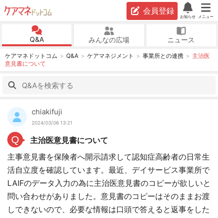
会員登録
お知らせ
メニュー
Q&A
みんなの広場
ニュース
ケアマネドットコム
Q&A
ケアマネジメント
事業所との連携
主治医
意見書について
chiakifuji
2024/03/06 13:21
Q
主治医意見書について
主事意見書を保険者へ開示請求して認知症高齢者の日常生
活自立度を確認しています。最近、デイサービス事業所で
LAIFのデータ入力の為に主治医意見書のコピーが欲しいと
問い合わせがありました。意見書のコピーはそのままお渡
しできないので、必要な情報は口頭で答えると返事をした