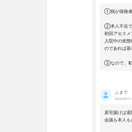
①我が保険者
②本人不在で
初回アセスメ
入院中の状態
のであれば基
③なので、私
ふまで
2024/05/11 
居宅届けは退
会議も本人も