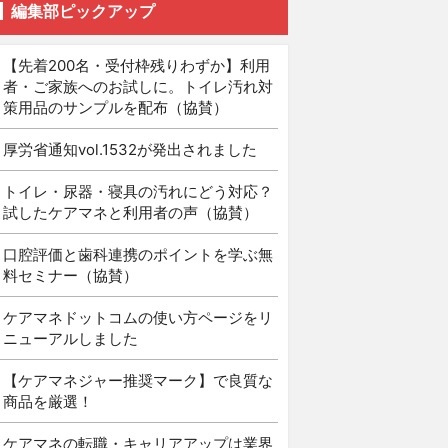
編集部ピックアップ
【先着200名・受付枠残りわずか】利用
者・ご家族へのお試しに。トイレ汚れ対
策用品のサンプルを配布（協賛）
厚労省通知vol.1532が発出されました
トイレ・尿器・寝具の汚れにどう対応？
試したケアマネと利用者の声（協賛）
口腔評価と歯科連携のポイントを学ぶ無
料セミナー（協賛）
ケアマネドットコムの使い方ページをリ
ニューアルしました
【ケアマネジャー推奨マーク】で良質な
商品を厳選！
ケアマネの転職・キャリアアップは業界