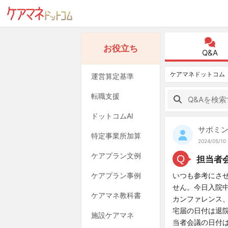
お役立ち
Q&A
ケアマネドットコム
運営算定基準
転職支援
ドットコムAI
サポミ
特定事業所加算
2024/05/10 
ケアプラン文例
Q
担当者
ケアプラン事例
いつも参考にさ
せん。今日入院中
ケアマネ教科書
カンファレンス、
宅届の日付は退院
施設ケアマネ
当者会議の日付は