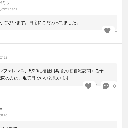
ポミン
/05/11 09:22
うございます。自宅にこだわってました。
0
07:52
カンファレンス、5/20に福祉用具搬入(初自宅訪問する予
4に退院の方は、退院日でいいと思います
1
0
o
08:20