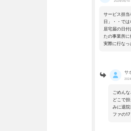
2024/05/10 
サービス担当
日」・・では
居宅届の日付
たの事業所に
実際に行なっ
サ
2024
ごめんな
どこで担
みに退院
ファの1