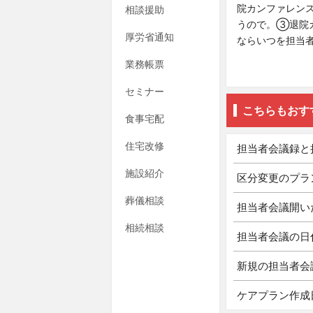
院カンファレン
相談援助
うので。③退院
厚労省通知
ならいつを担当
業務帳票
セミナー
こちらもおす
食事宅配
住宅改修
担当者会議録と
施設紹介
区分変更のプラ
葬儀相談
担当者会議開い
相続相談
担当者会議の日
新規の担当者会
ケアプラン作成