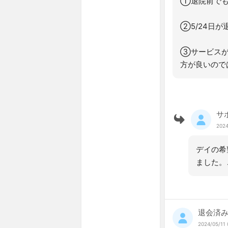
①退院前でも
②5/24日
③サービスが
方が良いので
サ
2024
デイの希
ました。
退会済
2024/05/11 