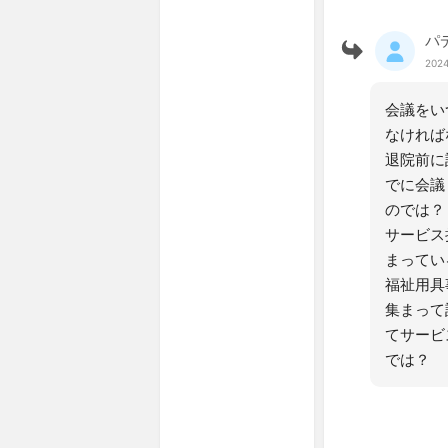
パ
2024
会議をい
なければ
退院前に
でに会議
のでは？
サービス
まってい
福祉用具
集まって
てサービ
では？