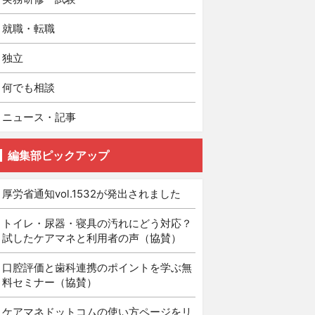
就職・転職
独立
何でも相談
ニュース・記事
編集部ピックアップ
厚労省通知vol.1532が発出されました
トイレ・尿器・寝具の汚れにどう対応？
試したケアマネと利用者の声（協賛）
口腔評価と歯科連携のポイントを学ぶ無
料セミナー（協賛）
ケアマネドットコムの使い方ページをリ