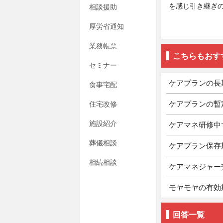
を感じ引き継ぎ
相談援助
厚労省通知
業務帳票
こちらもおす
セミナー
ケアプランの長
食事宅配
ケアプランの暫
住宅改修
施設紹介
ケアマネ研修中
葬儀相談
ケアプラン保存
相続相談
ケアマネジャー
モヤモヤの有効
回答一覧