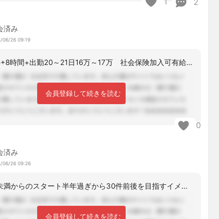
1
2
会済み
/06/26 09:19
時給1026+8時間+出勤20～21日16万～17万 社会保険加入可有給は引き継
会員登録して続きを読む
0
会済み
/06/26 09:26
5～10件未満からのスタート半年過ぎから30件前後を目指すイメージです。試用期間
会員登録して続きを読む