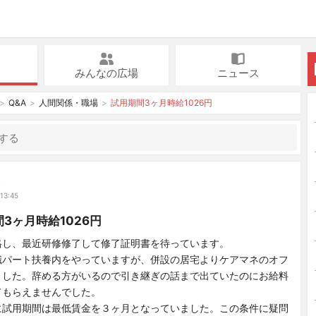
みんなの広場
ニュース
Q&A
人間関係・職場
試用期間3ヶ月時給1026円
み
13:45
3ヶ月時給1026円
格し、最近研修修了して修了証明書を待っています。
職パート扶養内をやっていますが、併設の居宅よりケアマネのオフ
ました。辞める方がいるので引き継ぎの話まで出ていたのにお給料
てもらえませんでした。
に試用期間は最低賃金を３ヶ月となっていました。この条件に疑問