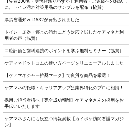
【先着200名・受付枠残りわずか】利用者・ご家族へのお試し
に。トイレ汚れ対策用品のサンプルを配布（協賛）
厚労省通知vol.1532が発出されました
トイレ・尿器・寝具の汚れにどう対応？試したケアマネと利
用者の声（協賛）
口腔評価と歯科連携のポイントを学ぶ無料セミナー（協賛）
ケアマネドットコムの使い方ページをリニューアルしました
【ケアマネジャー推奨マーク】で良質な商品を厳選！
ケアマネの転職・キャリアアップは業界特化のプロに相談！
採用ご担当者様へ【完全成功報酬】ケアマネさんの採用をお
手伝いいたします
ケアマネさんにも役立つ情報満載【カイポケ訪問看護マガジ
ン】