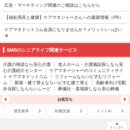
広告・マーケティング関連のご相談はこちらから
【福祉用具と健康】ケアマネジャーさんへの最新情報（PR）
ケアマネドットコム会員になりませんか？メリットいっぱい
☆
SMSのシニアライフ関連サービス
介護の相談なら安心介護
|
老人ホーム・介護施設探しなら安
心介護紹介センター
|
ケアマネージャーのコミュニティサイ
ト ケアマネドットコム
|
リフォームならハピすむリフォー
ム
|
新築・建て替えならハピすむ建て替え
|
高齢者向け宅配
弁当探しなららいふーど
|
葬儀社・斎場探しなら安心葬儀
お役立ち
運営基準
転職支援
ドットAI
トップへ