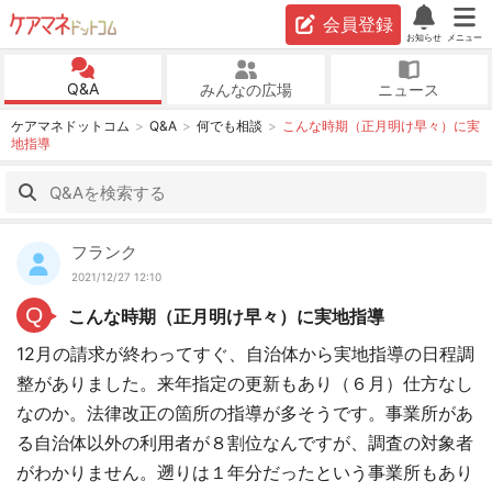
会員登録
お知らせ
メニュー
Q&A
みんなの広場
ニュース
ケアマネドットコム
Q&A
何でも相談
こんな時期（正月明け早々）に実
地指導
フランク
2021/12/27 12:10
Q
こんな時期（正月明け早々）に実地指導
12月の請求が終わってすぐ、自治体から実地指導の日程調
整がありました。来年指定の更新もあり（６月）仕方なし
なのか。法律改正の箇所の指導が多そうです。事業所があ
る自治体以外の利用者が８割位なんですが、調査の対象者
がわかりません。遡りは１年分だったという事業所もあり