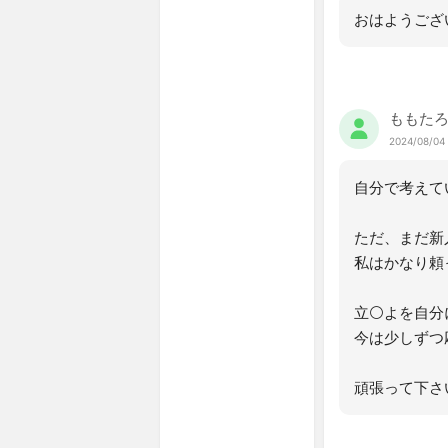
おはようござ
ももたろ
2024/08/04
自分で考えて
ただ、まだ新
私はかなり頼
立⚪よを自分
今は少しずつ
頑張って下さ