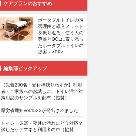
ケアプランのおすすめ
ポータブルトイレの拒
否理由と導入メリット
を振り返る～使う人の
尊厳とQOLに寄り添っ
たポータブルトイレの
提案～<PR>
編集部ピックアップ
【先着200名・受付枠残りわずか】利用
者・ご家族へのお試しに。トイレ汚れ対
策用品のサンプルを配布（協賛）
厚労省通知vol.1532が発出されました
トイレ・尿器・寝具の汚れにどう対応？
試したケアマネと利用者の声（協賛）