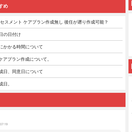
すめ
アセスメント ケアプラン作成無し 後任が遡り作成可能？
日の日付け
にかかる時間について
のケアプラン作成について。
成日、同意日について
成日。
07:19