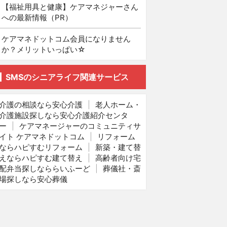
【福祉用具と健康】ケアマネジャーさん
への最新情報（PR）
ケアマネドットコム会員になりません
か？メリットいっぱい☆
SMSのシニアライフ関連サービス
介護の相談なら安心介護
|
老人ホーム・
介護施設探しなら安心介護紹介センタ
ー
|
ケアマネージャーのコミュニティサ
イト ケアマネドットコム
|
リフォーム
ならハピすむリフォーム
|
新築・建て替
えならハピすむ建て替え
|
高齢者向け宅
配弁当探しなららいふーど
|
葬儀社・斎
場探しなら安心葬儀