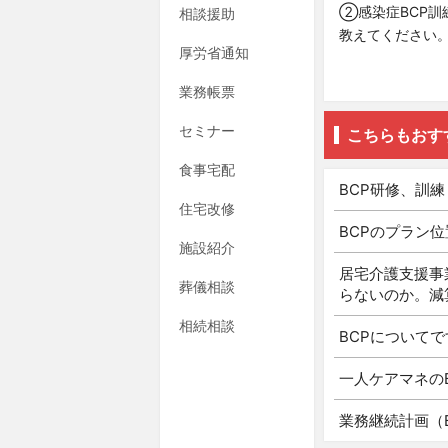
②感染症BCP
相談援助
教えてください
厚労省通知
業務帳票
セミナー
こちらもおす
食事宅配
BCP研修、訓練
住宅改修
BCPのプラン
施設紹介
居宅介護支援事
葬儀相談
らないのか。減
相続相談
BCPについてで
一人ケアマネの
業務継続計画（