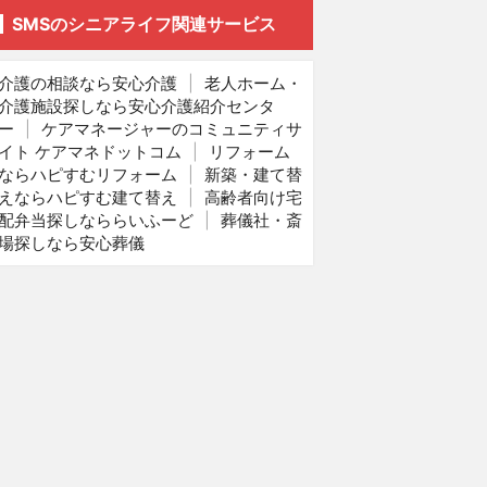
SMSのシニアライフ関連サービス
介護の相談なら安心介護
|
老人ホーム・
介護施設探しなら安心介護紹介センタ
ー
|
ケアマネージャーのコミュニティサ
イト ケアマネドットコム
|
リフォーム
ならハピすむリフォーム
|
新築・建て替
えならハピすむ建て替え
|
高齢者向け宅
配弁当探しなららいふーど
|
葬儀社・斎
場探しなら安心葬儀