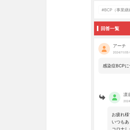
#BCP（事業継続
回答一覧
アーチ
2024/11/05 
感染症BCP
凛
2024
お疲れ様
いつもあ
コロナし