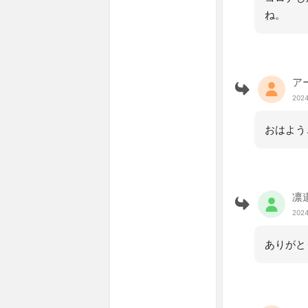
ね。
ア
2024
おはよう
凛
2024
ありがと