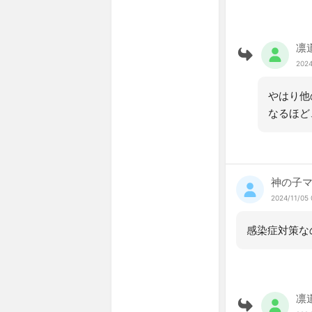
凛
2024
やはり他
なるほど
神の子
2024/11/05 
感染症対策な
凛