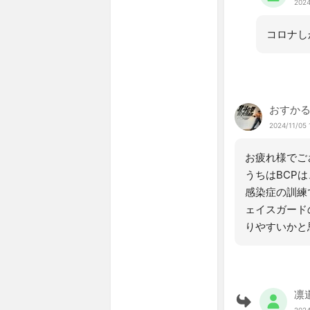
2024
コロナし
おすか
2024/11/05 
お疲れ様でご
うちはBCP
感染症の訓練
ェイスガード
りやすいかと
凛
2024