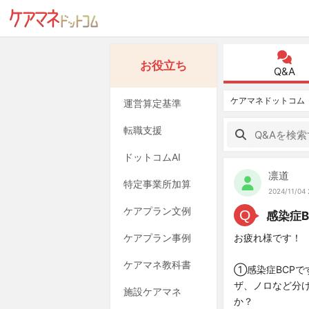
お役立ち
Q&A
ケアマネドットコム
運営算定基準
転職支援
ドットコムAI
凛道
特定事業所加算
2024/11/04 
ケアプラン文例
Q
感染症B
ケアプラン事例
お疲れ様です！
ケアマネ教科書
①感染症BCP
ザ、ノロなど分
施設ケアマネ
か？