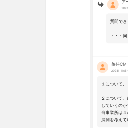
ア
2024
質問でき
・・・同
兼任CM
2024/11/05 
１について、
２について、
していくのか
当事業所は４
展開を考えて