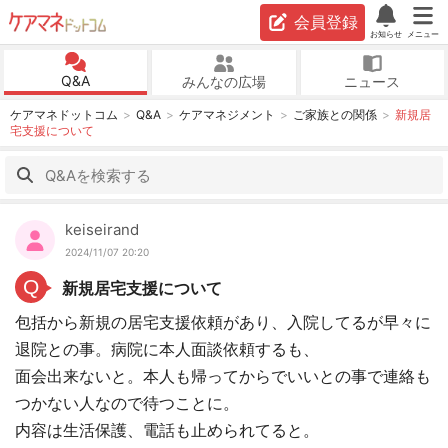
会員登録
お知らせ
メニュー
Q&A
みんなの広場
ニュース
ケアマネドットコム
Q&A
ケアマネジメント
ご家族との関係
新規居
宅支援について
keiseirand
2024/11/07 20:20
Q
新規居宅支援について
包括から新規の居宅支援依頼があり、入院してるが早々に
退院との事。病院に本人面談依頼するも、
面会出来ないと。本人も帰ってからでいいとの事で連絡も
つかない人なので待つことに。
内容は生活保護、電話も止められてると。