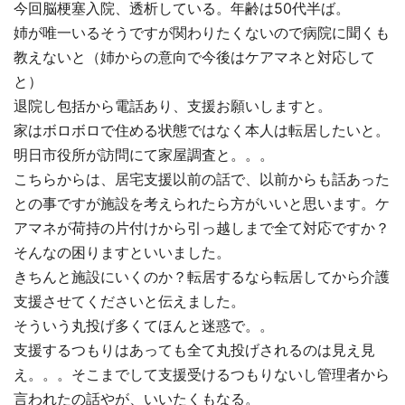
今回脳梗塞入院、透析している。年齢は50代半ば。
姉が唯一いるそうですが関わりたくないので病院に聞くも
教えないと（姉からの意向で今後はケアマネと対応して
と）
退院し包括から電話あり、支援お願いしますと。
家はボロボロで住める状態ではなく本人は転居したいと。
明日市役所が訪問にて家屋調査と。。。
こちらからは、居宅支援以前の話で、以前からも話あった
との事ですが施設を考えられたら方がいいと思います。ケ
アマネが荷持の片付けから引っ越しまで全て対応ですか？
そんなの困りますといいました。
きちんと施設にいくのか？転居するなら転居してから介護
支援させてくださいと伝えました。
そういう丸投げ多くてほんと迷惑で。。
支援するつもりはあっても全て丸投げされるのは見え見
え。。。そこまでして支援受けるつもりないし管理者から
言われたの話やが、いいたくもなる。