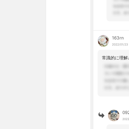
163rn
2022/01/23 
09
2022