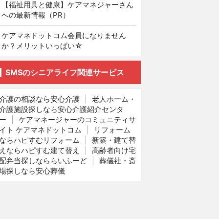
【福祉用具と健康】ケアマネジャーさん
への最新情報（PR）
ケアマネドットコム会員になりません
か？メリットいっぱい☆
SMSのシニアライフ関連サービス
介護の相談なら安心介護
|
老人ホーム・
介護施設探しなら安心介護紹介センタ
ー
|
ケアマネージャーのコミュニティサ
イト ケアマネドットコム
|
リフォーム
ならハピすむリフォーム
|
新築・建て替
えならハピすむ建て替え
|
高齢者向け宅
配弁当探しなららいふーど
|
葬儀社・斎
場探しなら安心葬儀