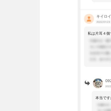
キイロイ
2022/01/23 
私は片耳４個
09
2022
本当です