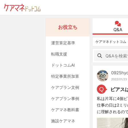
お役立ち
Q&A
ケアマネドットコム
運営算定基準
転職支援
ドットコムAI
0925hy
特定事業所加算
2022/01/23 
ケアプラン文例
Q
ピアス
ケアプラン事例
私は片耳に4個
仕事の日は2ミ
ケアマネ教科書
に理解されるの
施設ケアマネ