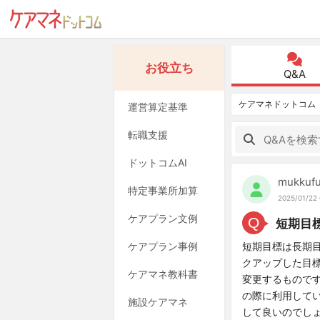
お役立ち
Q&A
ケアマネドットコム
運営算定基準
転職支援
ドットコムAI
mukkuf
特定事業所加算
2025/01/22 
ケアプラン文例
Q
短期目
ケアプラン事例
短期目標は長期
クアップした目
ケアマネ教科書
変更するもので
の際に利用して
施設ケアマネ
して良いのでし