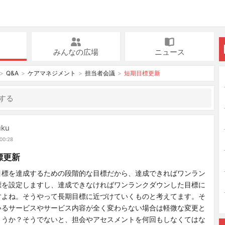
みんなの広場
ニュース
Q&A
ケアマネジメント
担当者会議
短期目標更新
uku
00:28
標更新
目標を達成するための段階的な目標だから、達成できればワンラン
標を設定しますし、達成できなければワンランクダウンした目標に
すよね。そうやって長期目標に近づけていくものと考えてます。そ
いるサービスやサービス内容が全く変わらない場合は軽微な変更と
ょうか？そうでないと、担会やアセスメントを何回もしなくてはな