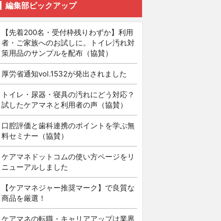
編集部ピックアップ
【先着200名・受付枠残りわずか】利用
者・ご家族へのお試しに。トイレ汚れ対
策用品のサンプルを配布（協賛）
厚労省通知vol.1532が発出されました
トイレ・尿器・寝具の汚れにどう対応？
試したケアマネと利用者の声（協賛）
口腔評価と歯科連携のポイントを学ぶ無
料セミナー（協賛）
ケアマネドットコムの使い方ページをリ
ニューアルしました
【ケアマネジャー推奨マーク】で良質な
商品を厳選！
ケアマネの転職・キャリアアップは業界