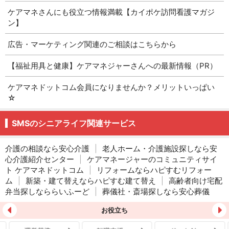
ケアマネさんにも役立つ情報満載【カイポケ訪問看護マガジ
ン】
広告・マーケティング関連のご相談はこちらから
【福祉用具と健康】ケアマネジャーさんへの最新情報（PR）
ケアマネドットコム会員になりませんか？メリットいっぱい
☆
SMSのシニアライフ関連サービス
介護の相談なら安心介護
|
老人ホーム・介護施設探しなら安
心介護紹介センター
|
ケアマネージャーのコミュニティサイ
ト ケアマネドットコム
|
リフォームならハピすむリフォー
ム
|
新築・建て替えならハピすむ建て替え
|
高齢者向け宅配
弁当探しなららいふーど
|
葬儀社・斎場探しなら安心葬儀
お役立ち